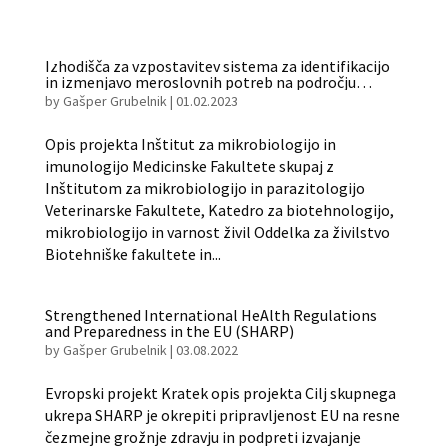
Izhodišča za vzpostavitev sistema za identifikacijo
in izmenjavo meroslovnih potreb na področju
biokemijske analitike (Met4Lab)
by
Gašper Grubelnik
|
01.02.2023
Opis projekta Inštitut za mikrobiologijo in
imunologijo Medicinske Fakultete skupaj z
Inštitutom za mikrobiologijo in parazitologijo
Veterinarske Fakultete, Katedro za biotehnologijo,
mikrobiologijo in varnost živil Oddelka za živilstvo
Biotehniške fakultete in...
Strengthened International HeAlth Regulations
and Preparedness in the EU (SHARP)
by
Gašper Grubelnik
|
03.08.2022
Evropski projekt Kratek opis projekta Cilj skupnega
ukrepa SHARP je okrepiti pripravljenost EU na resne
čezmejne grožnje zdravju in podpreti izvajanje