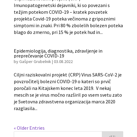
Imunopatogenetski dejavniki, ki so povezani s
težjim potekom COVID-19 – kratek povzetek
projekta Covid-19 poteka večinoma z gripoznimi
simptomi in znaki. Pri 80 % zbolelih bolezen poteka
blago do zmerno, pri 15 % je potek hud in...
Epidemiologija, diagnostika, zdravljenje in
preprečevanje COVID-19
by
Gašper Grubelnik
|
03.08.2022
Ciljni raziskovalni projekt (CRP) Virus SARS-CoV-2 je
povzročitelj bolezni COVID-19 o kateri so prvič
poročali na Kitajskem konec leta 2019. V nekaj
mescih se je virus močno razširil po vsem svetu zato
je Svetovna zdravstvena organizacija marca 2020
razglasila...
« Older Entries