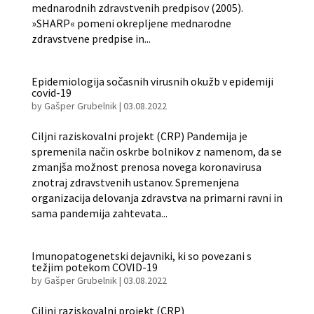
mednarodnih zdravstvenih predpisov (2005).
»SHARP« pomeni okrepljene mednarodne
zdravstvene predpise in...
Epidemiologija sočasnih virusnih okužb v epidemiji
covid-19
by
Gašper Grubelnik
|
03.08.2022
Ciljni raziskovalni projekt (CRP) Pandemija je
spremenila način oskrbe bolnikov z namenom, da se
zmanjša možnost prenosa novega koronavirusa
znotraj zdravstvenih ustanov. Spremenjena
organizacija delovanja zdravstva na primarni ravni in
sama pandemija zahtevata...
Imunopatogenetski dejavniki, ki so povezani s
težjim potekom COVID-19
by
Gašper Grubelnik
|
03.08.2022
Ciljni raziskovalni projekt (CRP)