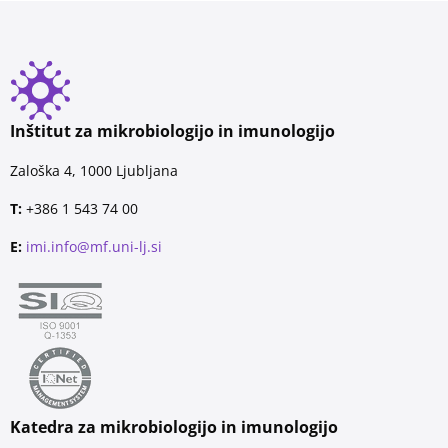
Inštitut za mikrobiologijo in imunologijo
Zaloška 4, 1000 Ljubljana
T:
+386 1 543 74 00
E:
imi.info@mf.uni-lj.si
Katedra za mikrobiologijo in imunologijo