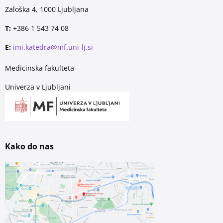
Zaloška 4, 1000 Ljubljana
T:
+386 1 543 74 08
E:
imi.katedra@mf.uni-lj.si
Medicinska fakulteta
Univerza v Ljubljani
Kako do nas