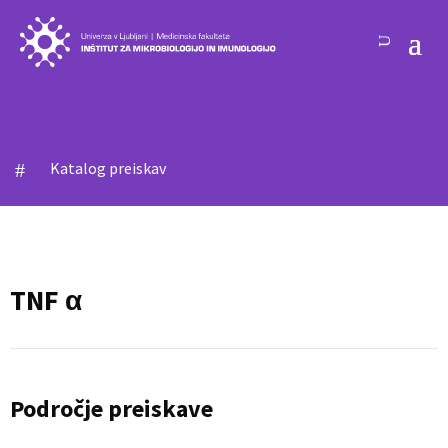
Katalog preiskav
#
TNF α
Področje preiskave