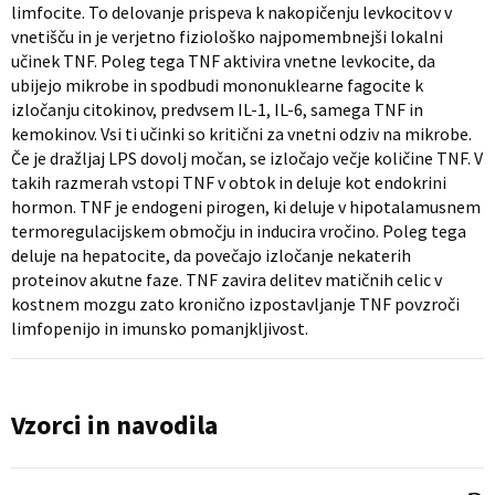
limfocite. To delovanje prispeva k nakopičenju levkocitov v
vnetišču in je verjetno fiziološko najpomembnejši lokalni
učinek TNF. Poleg tega TNF aktivira vnetne levkocite, da
ubijejo mikrobe in spodbudi mononuklearne fagocite k
izločanju citokinov, predvsem IL-1, IL-6, samega TNF in
kemokinov. Vsi ti učinki so kritični za vnetni odziv na mikrobe.
Če je dražljaj LPS dovolj močan, se izločajo večje količine TNF. V
takih razmerah vstopi TNF v obtok in deluje kot endokrini
hormon. TNF je endogeni pirogen, ki deluje v hipotalamusnem
termoregulacijskem območju in inducira vročino. Poleg tega
deluje na hepatocite, da povečajo izločanje nekaterih
proteinov akutne faze. TNF zavira delitev matičnih celic v
kostnem mozgu zato kronično izpostavljanje TNF povzroči
limfopenijo in imunsko pomanjkljivost.
Vzorci in navodila