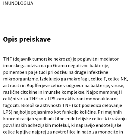
IMUNOLOGIJA
Opis preiskave
TNF (dejavnik tumorske nekroze) je poglavitni mediator
imunskega odziva na po Gramu negativne bakterije,
pomemben pa je tudi pri odzivu na druge infektivne
mikroorganizme. Izdelujejo ga makrofagi, celice T, celice NK,
astrociti in Kupfferjeve celice v odgovor na bakterije, viruse,
različne citokine in imunske komplekse. Najpomembnejši
celični vir za TNF so z LPS-om aktivirani mononuklearni
fagociti. Biološke aktivnosti TNF (kot posledica delovanje
LPS) najbolje pojasnimo kot funkcijo količine. Pri majhnih
koncentracijah spodbudi žilne endotelijske celice k izražanju
površinskih adhezijskih molekul, ki napravijo endotelijske
celice lepljive najprej za nevtrofilce in nato za monocite in