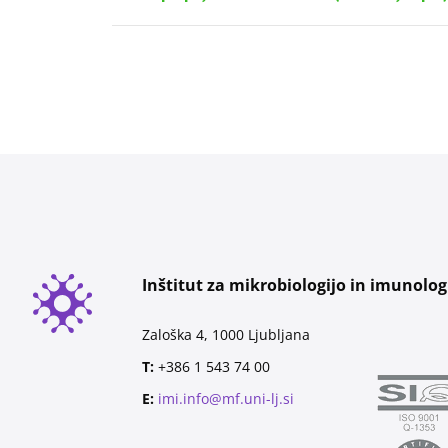
Inštitut za mikrobiologijo in imunolog
Zaloška 4, 1000 Ljubljana
T:
+386 1 543 74 00
E:
imi.info@mf.uni-lj.si