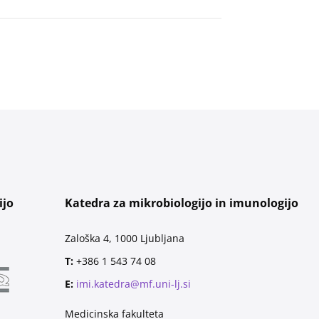
ijo
Katedra za mikrobiologijo in imunologijo
Zaloška 4, 1000 Ljubljana
T:
+386 1 543 74 08
E:
imi.katedra@mf.uni-lj.si
Medicinska fakulteta