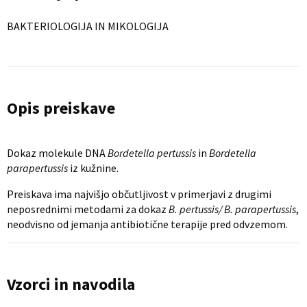
BAKTERIOLOGIJA IN MIKOLOGIJA
Opis preiskave
Dokaz molekule DNA
Bordetella pertussis
in
Bordetella
parapertussis
iz kužnine.
Preiskava ima najvišjo občutljivost v primerjavi z drugimi
neposrednimi metodami za dokaz
B. pertussis/ B. parapertussis
,
neodvisno od jemanja antibiotične terapije pred odvzemom.
Vzorci in navodila