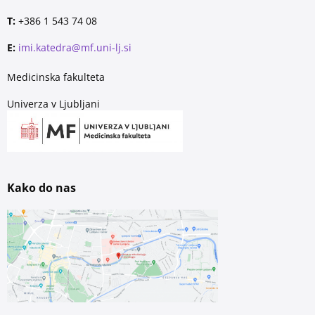
T:
+386 1 543 74 08
E:
imi.katedra@mf.uni-lj.si
Medicinska fakulteta
Univerza v Ljubljani
Kako do nas