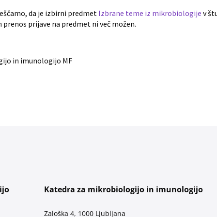
eščamo, da je izbirni predmet
Izbrane teme iz mikrobiologije
v št
n prenos prijave na predmet ni več možen.
gijo in imunologijo MF
ijo
Katedra za mikrobiologijo in imunologijo
Zaloška 4, 1000 Ljubljana