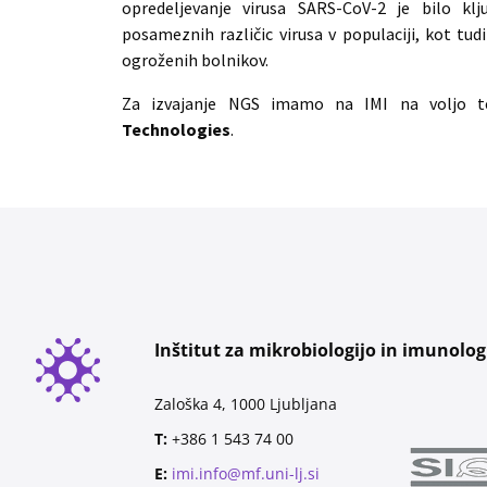
opredeljevanje virusa SARS-CoV-2 je bilo kl
posameznih različic virusa v populaciji, kot tud
ogroženih bolnikov.
Za izvajanje NGS imamo na IMI na voljo t
Technologies
.
Inštitut za mikrobiologijo in imunolog
Zaloška 4, 1000 Ljubljana
T:
+386 1 543 74 00
E:
imi.info@mf.uni-lj.si