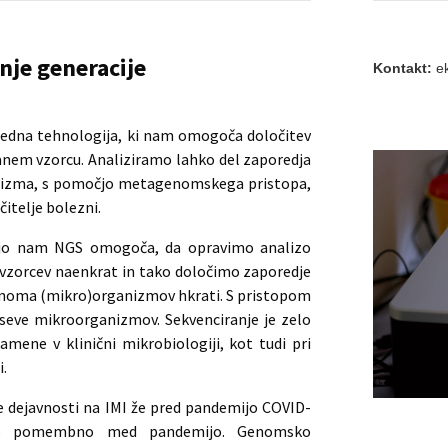
nje generacije
Kontakt:
ek
predna tehnologija, ki nam omogoča določitev
ranem vzorcu. Analiziramo lahko del zaporedja
anizma, s pomočjo metagenomskega pristopa,
itelje bolezni.
rostjo nam NGS omogoča, da opravimo analizo
 vzorcev naenkrat in tako določimo zaporedje
enoma (mikro)organizmov hkrati. S pristopom
 seve mikroorganizmov. Sekvenciranje je zelo
ene v klinični mikrobiologiji, kot tudi pri
i.
ne dejavnosti na IMI že pred pandemijo COVID-
zelo pomembno med pandemijo. Genomsko