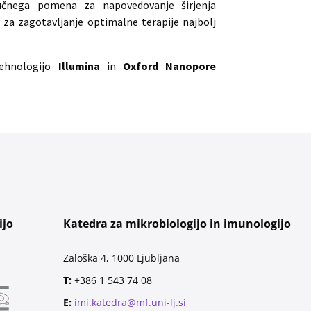
jučnega pomena za napovedovanje širjenja
i za zagotavljanje optimalne terapije najbolj
ehnologijo
Illumina
in
Oxford Nanopore
ijo
Katedra za mikrobiologijo in imunologijo
Zaloška 4, 1000 Ljubljana
T:
+386 1 543 74 08
E:
imi.katedra@mf.uni-lj.si