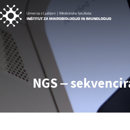
NGS ‒ sekvencir