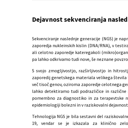
Dejavnost sekvenciranja nasled
Sekvenciranje naslednje generacije (NGS) je na
zaporedja nukleinskih kislin (DNA/RNA), v testi
ali celotno zaporedje kateregakoli (mikro)org
pa lahko odkrivamo tudi nove, še neznane povzroč
S svojo zmogljivostjo, razširljivostjo in hit
zaporedij genetskega materiala velikega števila
več tisoč genov, oziroma zaporedje celotnega g
lahko detektiramo tudi podrazličice in različne
pomembno za diagnostiko in za terapevtske nam
epidemiologiji bolezni in v raziskovalni dejavnost
Tehnologija NGS je bila sestavni del raziskoval
19, vendar se je izkazala za klinično 