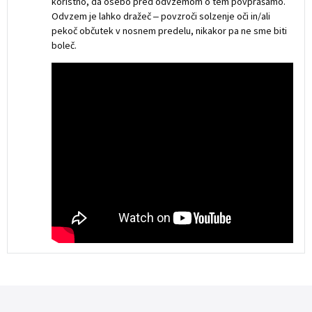
koristno, da osebo pred odvzemom o tem povprašamo.
Odvzem je lahko dražeč ‒ povzroči solzenje oči in/ali
pekoč občutek v nosnem predelu, nikakor pa ne sme biti
boleč.