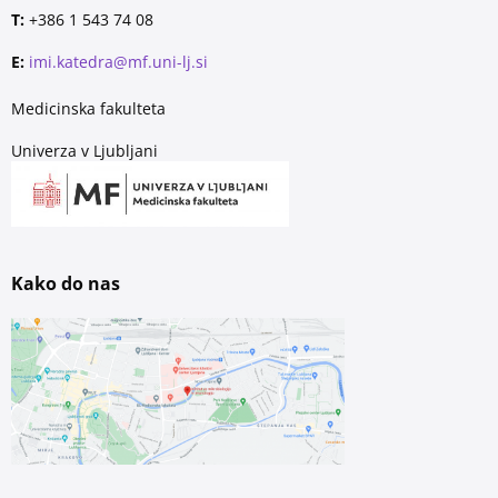
T:
+386 1 543 74 08
E:
imi.katedra@mf.uni-lj.si
Medicinska fakulteta
Univerza v Ljubljani
Kako do nas