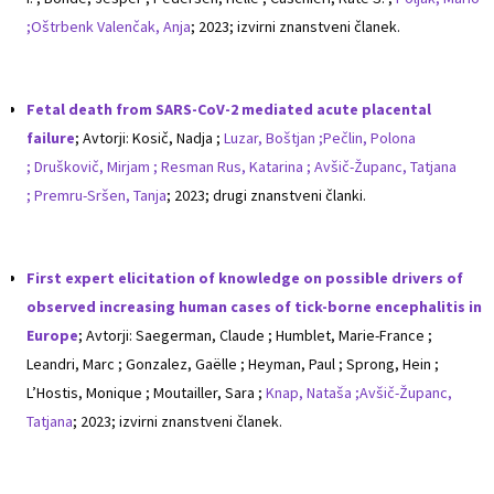
;
Oštrbenk Valenčak, Anja
; 2023; izvirni znanstveni članek.
Fetal death from SARS-CoV-2 mediated acute placental
failure
; Avtorji: Kosič, Nadja ;
Luzar, Boštjan ;
Pečlin, Polona
;
Druškovič, Mirjam ;
Resman Rus, Katarina ;
Avšič-Županc, Tatjana
;
Premru-Sršen, Tanja
; 2023; drugi znanstveni članki.
First expert elicitation of knowledge on possible drivers of
observed increasing human cases of tick-borne encephalitis in
Europe
; Avtorji: Saegerman, Claude ; Humblet, Marie-France ;
Leandri, Marc ; Gonzalez, Gaëlle ; Heyman, Paul ; Sprong, Hein ;
L’Hostis, Monique ; Moutailler, Sara ;
Knap, Nataša ;
Avšič-Županc,
Tatjana
; 2023; izvirni znanstveni članek.