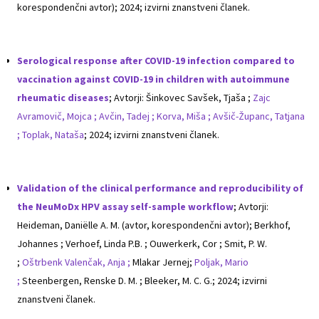
korespondenčni avtor); 2024; izvirni znanstveni članek.
Serological response after COVID-19 infection compared to
vaccination against COVID-19 in children with autoimmune
rheumatic diseases
; Avtorji: Šinkovec Savšek, Tjaša ;
Zajc
Avramovič, Mojca ;
Avčin, Tadej ;
Korva, Miša ;
Avšič-Županc, Tatjana
;
Toplak, Nataša
; 2024; izvirni znanstveni članek.
Validation of the clinical performance and reproducibility of
the NeuMoDx HPV assay self-sample workflow
; Avtorji:
Heideman, Daniëlle A. M. (avtor, korespondenčni avtor); Berkhof,
Johannes ; Verhoef, Linda P.B. ; Ouwerkerk, Cor ; Smit, P. W.
;
Oštrbenk Valenčak, Anja ;
Mlakar Jernej;
Poljak, Mario
;
Steenbergen, Renske D. M. ; Bleeker, M. C. G.; 2024; izvirni
znanstveni članek.