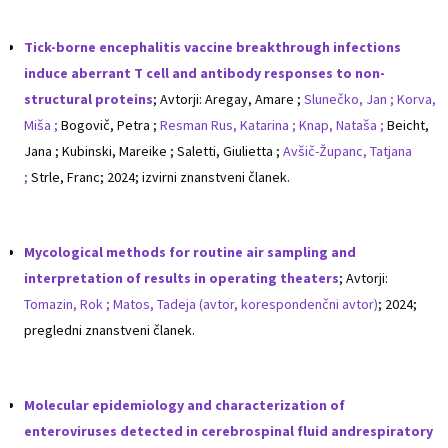
Tick-borne encephalitis vaccine breakthrough infections
induce aberrant T cell and antibody responses to non-
structural proteins
; Avtorji: Aregay, Amare ;
Slunečko, Jan ;
Korva,
Miša ;
Bogovič, Petra ;
Resman Rus, Katarina ;
Knap, Nataša ;
Beicht,
Jana ; Kubinski, Mareike ; Saletti, Giulietta ;
Avšič-Županc, Tatjana
;
Strle, Franc; 2024; izvirni znanstveni članek.
Mycological methods for routine air sampling and
interpretation of results in operating theaters
; Avtorji:
Tomazin, Rok ;
Matos, Tadeja (avtor, korespondenčni avtor)
; 2024;
pregledni znanstveni članek.
Molecular epidemiology and characterization of
enteroviruses detected in cerebrospinal fluid andrespiratory