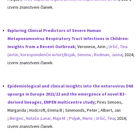
izvirni znanstveni članek.
Exploring Clinical Predictors of Severe Human
Metapneumovirus Respiratory Tract Infections in Children:
Insights from a Recent Outbreak
; Veronese, Airin ;
Uršič, Tina
(avtor, korespondenčni avtor);
Bizjak, Simona ;
Rodman, Jasna
; 2024;
izvirni znanstveni članek.
Epidemiological and clinical insights into the enterovirus D68
upsurge in Europe 2021/22 and the emergence of novel B3-
derived lineages, ENPEN multicentre study
; Pires Simoes,
Margarida ; Hodcroft, Emma B ; Simmonds, Peter ; Albert, Jan
;
Berginc, Nataša ;
Lunar, Maja M. ;
Poljak, Mario ;
Uršič, Tina
; 2024;
izvirni znanstveni članek.