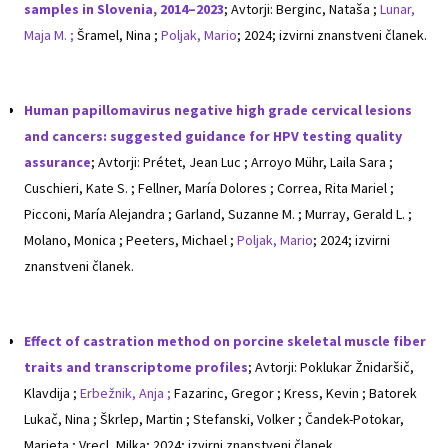
samples in Slovenia, 2014–2023
; Avtorji: Berginc, Nataša ;
Lunar,
Maja M. ;
Šramel, Nina ;
Poljak, Mario
; 2024; izvirni znanstveni članek.
Human papillomavirus negative high grade cervical lesions
and cancers: suggested guidance for HPV testing quality
assurance
; Avtorji: Prétet, Jean Luc ; Arroyo Mühr, Laila Sara ;
Cuschieri, Kate S. ; Fellner, María Dolores ; Correa, Rita Mariel ;
Picconi, María Alejandra ; Garland, Suzanne M. ; Murray, Gerald L. ;
Molano, Monica ; Peeters, Michael ;
Poljak, Mario
; 2024; izvirni
znanstveni članek.
Effect of castration method on porcine skeletal muscle fiber
traits and transcriptome profiles
; Avtorji: Poklukar Žnidaršič,
Klavdija ;
Erbežnik, Anja ;
Fazarinc, Gregor ; Kress, Kevin ; Batorek
Lukač, Nina ; Škrlep, Martin ; Stefanski, Volker ; Čandek-Potokar,
Marjeta ; Vrecl, Milka; 2024; izvirni znanstveni članek.