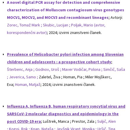
A novel digital PCR assay for detection and comprehensive
characterization of Molluscum contagiosum virus genotypes
MOCV1, MOCV2, and MOCV3 and recombinant lineages
; Avtorji:
Zorec, Tomaž Mark ;
Skubic, Lucijan ;
Poljak, Mario (avtor,
korespondenčni avtor)
; 2024; izvirni znanstveni članek.
Prevalence of Helicobacter pylori infection among Slovenian
children and adolescents : a prospective cohort study
;
Šterbenc, Anja ;
Godnov, Uroš ;
Maver Vodičar, Polona ;
Simčič, Saša
;
Jeverica, Samo ;
Zaletel, Živa ; Homan, Pia ; Miler Mojškerc,
Eva;
Homan, Matjaž
; 2024; izvirni znanstveni članek.
Influenza A, Influenza B, human respiratory syncytial virus and
SARSCoV-2 molecular diagnostics and epidemiology in the
post COVID-19 era
; Luštrek, Manca ; Prestor, Zala ;
Suljič, Alen
;
Kogoj, Rok ;
Knap, Nataša ;
Jevšnik Virant, Monika ;
Uršič, Tina