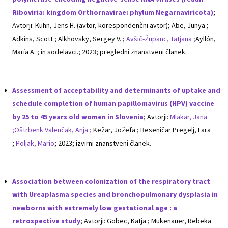
Riboviria: kingdom Orthornavirae: phylum Negarnaviricota)
;
Avtorji: Kuhn, Jens H. (avtor, korespondenčni avtor); Abe, Junya ;
Adkins, Scott ; Alkhovsky, Sergey V. ;
Avšič-Županc, Tatjana ;
Ayllón,
María A. ; in sodelavci.; 2023; pregledni znanstveni članek.
Assessment of acceptability and determinants of uptake and
schedule completion of human papillomavirus (HPV) vaccine
by 25 to 45 years old women in Slovenia
; Avtorji:
Mlakar, Jana
;
Oštrbenk Valenčak, Anja ;
Kežar, Jožefa ; Beseničar Pregelj, Lara
;
Poljak, Mario
; 2023; izvirni znanstveni članek.
Association between colonization of the respiratory tract
with Ureaplasma species and bronchopulmonary dysplasia in
newborns with extremely low gestational age : a
retrospective study
; Avtorji: Gobec, Katja ; Mukenauer, Rebeka