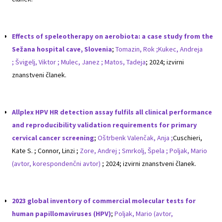
Effects of speleotherapy on aerobiota: a case study from the
Sežana hospital cave, Slovenia
;
Tomazin, Rok ;
Kukec, Andreja
;
Švigelj, Viktor ;
Mulec, Janez ;
Matos, Tadeja
; 2024; izvirni
znanstveni članek.
Allplex HPV HR detection assay fulfils all clinical performance
and reproducibility validation requirements for primary
cervical cancer screening
;
Oštrbenk Valenčak, Anja ;
Cuschieri,
Kate S. ; Connor, Linzi ;
Zore, Andrej ;
Smrkolj, Špela ;
Poljak, Mario
(avtor, korespondenčni avtor)
; 2024; izvirni znanstveni članek.
2023 global inventory of commercial molecular tests for
human papillomaviruses (HPV)
;
Poljak, Mario (avtor,