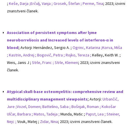
;
Keše, Darja ;
Erčulj, Vanja ;
Grosek, Štefan ;
Perme, Tina
; 2023; izvirni
znanstveni članek.
Association of persistent symptoms after lyme
neuroborreliosis and Increased levels of interferon-α in
blood
; Avtorji: Hernández, Sergio A. ;
Ogrinc, Katarina ;
Korva, Miša
;
Kastrin, Andrej ;
Bogovič, Petra ;
Rojko, Tereza ;
Kelley, Keith W. ;
Weis, Janis J ;
Strle, Franc ;
Strle, Klemen
; 2023; izvirni znanstveni
članek.
Atypical skull-base osteomyelitis: comprehensive review and
multidisciplinary management viewpoints
; Avtorji:
Urbančič,
Jure ;
Vozel, Domen;
Battelino, Saba ;
Bošnjak, Roman ;
Kokošar
Ulčar, Barbara ;
Matos, Tadeja ;
Munda, Matic ;
Papst, Lea ;
Steiner,
Nejc ;
Vouk, Matej ;
Zidar, Nina
; 2023; izvirni znanstveni članek.