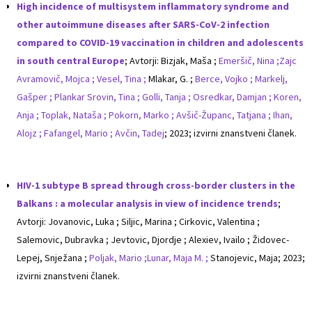
High incidence of multisystem inflammatory syndrome and
other autoimmune diseases after SARS-CoV-2 infection
compared to COVID-19 vaccination in children and adolescents
in south central Europe
; Avtorji: Bizjak, Maša ;
Emeršič, Nina ;
Zajc
Avramovič, Mojca ;
Vesel, Tina ;
Mlakar, G. ;
Berce, Vojko ;
Markelj,
Gašper ;
Plankar Srovin, Tina ;
Golli, Tanja ;
Osredkar, Damjan ;
Koren,
Anja ;
Toplak, Nataša ;
Pokorn, Marko ;
Avšič-Županc, Tatjana ;
Ihan,
Alojz ;
Fafangel, Mario ;
Avčin, Tadej
; 2023; izvirni znanstveni članek.
HIV-1 subtype B spread through cross-border clusters in the
Balkans : a molecular analysis in view of incidence trends
;
Avtorji: Jovanovic, Luka ; Siljic, Marina ; Cirkovic, Valentina ;
Salemovic, Dubravka ; Jevtovic, Djordje ; Alexiev, Ivailo ; Židovec-
Lepej, Snježana ;
Poljak, Mario ;
Lunar, Maja M. ;
Stanojevic, Maja; 2023;
izvirni znanstveni članek.