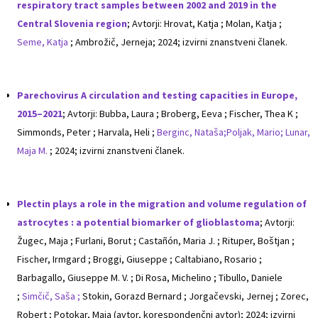
respiratory tract samples between 2002 and 2019 in the
Central Slovenia region
; Avtorji: Hrovat, Katja ; Molan, Katja ;
Seme, Katja
; Ambrožič, Jerneja; 2024; izvirni znanstveni članek.
Parechovirus A circulation and testing capacities in Europe,
2015–2021
; Avtorji: Bubba, Laura ; Broberg, Eeva ; Fischer, Thea K ;
Simmonds, Peter ; Harvala, Heli ;
Berginc, Nataša;
Poljak, Mario;
Lunar,
Maja M.
; 2024; izvirni znanstveni članek.
Plectin plays a role in the migration and volume regulation of
astrocytes : a potential biomarker of glioblastoma
; Avtorji:
Žugec, Maja ; Furlani, Borut ; Castañón, Maria J. ; Rituper, Boštjan ;
Fischer, Irmgard ; Broggi, Giuseppe ; Caltabiano, Rosario ;
Barbagallo, Giuseppe M. V. ; Di Rosa, Michelino ; Tibullo, Daniele
;
Simčič, Saša ;
Stokin, Gorazd Bernard ; Jorgačevski, Jernej ; Zorec,
Robert ; Potokar, Maja (avtor, korespondenčni avtor); 2024; izvirni