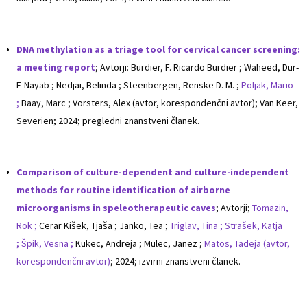
DNA methylation as a triage tool for cervical cancer screening:
a meeting report
; Avtorji: Burdier, F. Ricardo Burdier ; Waheed, Dur-
E-Nayab ; Nedjai, Belinda ; Steenbergen, Renske D. M. ;
Poljak, Mario
;
Baay, Marc ; Vorsters, Alex (avtor, korespondenčni avtor); Van Keer,
Severien; 2024; pregledni znanstveni članek.
Comparison of culture-dependent and culture-independent
methods for routine identification of airborne
microorganisms in speleotherapeutic caves
; Avtorji;
Tomazin,
Rok ;
Cerar Kišek, Tjaša ; Janko, Tea ;
Triglav, Tina ;
Strašek, Katja
;
Špik, Vesna ;
Kukec, Andreja ; Mulec, Janez ;
Matos, Tadeja (avtor,
korespondenčni avtor)
; 2024; izvirni znanstveni članek.