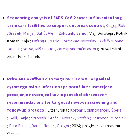
Sequencing analysis of SARS-CoV-2 cases in Slovenian long-
term care facilities to support outbreak control
;
Kogoj, Rok
;
Grašek, Manja ;
Suljič, Alen ;
Zakotnik, Samo ;
Vlaj, Doroteja ; Kotnik
Koman, Kaja ;
Fafangel, Mario ;
Petrovec, Miroslav ;
Avšič-Županc,
Tatjana ;
Korva, Miša (avtor, korespondenčni avtor)
; 2024; izvirni
znanstveni članek.
Prirojena okužba s citomegalovirusom = Congenital
cytomegalovirus infection : priporočila za usmerjeno
presejanje novorojenčkov in protokol obravnave =
recommendations for targeted newborn screening and
follow-up protocol
; Eržen, Nika ;
Korpar, Bojan ;
Markelj, Špela
;
Golli, Tanja ;
Stropnik, Staša ;
Grosek, Štefan ;
Petrovec, Miroslav
;
Paro Panjan, Darja ;
Nosan, Gregor
; 2024; pregledni znanstveni
članek.