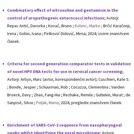
Combinatory effect of nitroxoline and gentamicin in the
control of uropathogenic enterococci infections
; Avtorji:
Repac Antić, Davorka ; Kovač, Bruno ;
Kolenc, Marko ;
Brčić Karačonji,
Irena ; Gobin, Ivana ; Petković Didović, Mirna; 2024; izvirni znanstveni
članek.
Criteria for second generation comparator tests in validation
of novel HPV DNA tests for use in cervical cancer screening
;
Avtorji: Arbyn, Marc (avtor, korespondenčni avtor); Cuschieri, Kate S.
; Bonde, Jesper ; Schuurman, Rob ; Cocuzza, Clementina ; Vanden
Broeck, Davy ; Zhao, Fang-Hui ; Rezhake, Remila ; Gultekin, Murat ; de
Sanjosé, Silvia ;
Poljak, Mario
; 2024; pregledni znanstveni članek.
Enrichment of SARS-CoV-2 sequence from nasopharyngeal
swabs whilst identifying the nasal microbiome
; Avtorji: