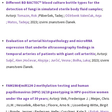
Different BD BACTEC™ blood culture bottle types for the
detection of fungi in simulated sterile body fluid samples
;
Avtorji:
Tomazin, Rok ;
Pliberšek, Tadej ;
Oštrbenk Valenčak, Anja
;
Matos, Tadeja
; 2023; izvirni znanstveni članek.
Evaluation of arterial histopathology and microRNA
expression that underlie ultrasonography findings in
temporal arteries of patients with giant cell arteritis
; Avtorji:
Suljič, Alen ;
Hočevar, Alojzija ;
Jurčić, Vesna ;
Bolha, Luka
; 2023; izvirni
znanstveni članek.
FAM19A4/miR124-2 methylation testing and human
papillomavirus (HPV) 16/18 genotyping in HPV-positive women
under the age of 30 years
; Avtorji: Vink, Frederique J. ; Meijer, Chris
J.L.M. ; Hesselink, Albertus ; Floore, Arno N. ; Lissenberg-Witte, Birgit
I. ; Bonde, Jesper ; Pedersen, Helle ; Cuschieri, Kate S. ;
Poljak, Mario