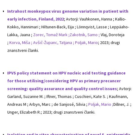
Intrahost monkeypox virus genome variation in patient with
early infection, Finland, 2022
; Avtorji: Vauhkonen, Hanna ; Kallio-
Kokko, Hannimari ; Hiltunen-Back, Eija ; Lönnqvist, Lasse ; Leppäaho-
Lakka, Jaana ;
Zorec, Tomaž Mark ;
Zakotnik, Samo ;
Vlaj, Doroteja
;
Korva, Miša ;
Avšič-Županc, Tatjana ;
Poljak, Mario
; 2023; drugi
znanstveni članki.
IPVS policy statement on HPV nucleic acid testing guidance
for those utilising/considering HPV as primary precancer
screening: quality assurance and quality control issues
; Avtorji:
Garland, Suzanne M. ; Iftner, Thomas ; Cuschieri, Kate S. ; Kaufmann,
Andreas M ; Arbyn, Marc ; de Sanjosé, Silvia ;
Poljak, Mario ;
Dillner, J. ;
Unger, Elizabeth R.; 2023; drugi znanstveni članki.
Isolation and in vitro characterization of novel S. epidermidis