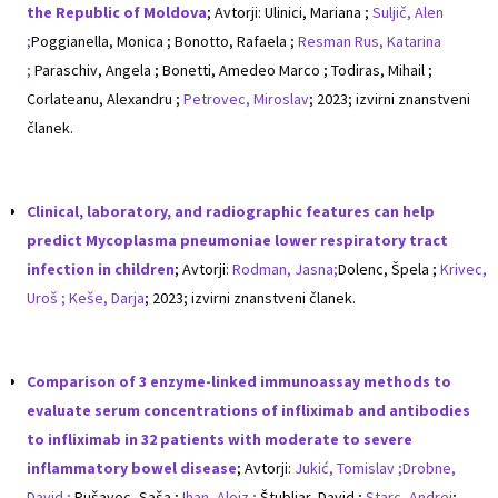
the Republic of Moldova
; Avtorji: Ulinici, Mariana ;
Suljič, Alen
;
Poggianella, Monica ; Bonotto, Rafaela ;
Resman Rus, Katarina
;
Paraschiv, Angela ; Bonetti, Amedeo Marco ; Todiras, Mihail ;
Corlateanu, Alexandru ;
Petrovec, Miroslav
; 2023; izvirni znanstveni
članek.
Clinical, laboratory, and radiographic features can help
predict Mycoplasma pneumoniae lower respiratory tract
infection in children
; Avtorji:
Rodman, Jasna;
Dolenc, Špela ;
Krivec,
Uroš ;
Keše, Darja
; 2023; izvirni znanstveni članek.
Comparison of 3 enzyme-linked immunoassay methods to
evaluate serum concentrations of infliximab and antibodies
to infliximab in 32 patients with moderate to severe
inflammatory bowel disease
; Avtorji:
Jukić, Tomislav ;
Drobne,
David ;
Pušavec, Saša ;
Ihan, Alojz ;
Štubljar, David ;
Starc, Andrej
;