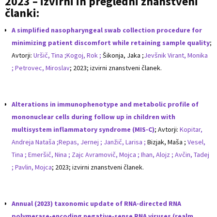
2023 – izvirni in pregledni znanstveni
članki:
A simplified nasopharyngeal swab collection procedure for
minimizing patient discomfort while retaining sample quality
;
Avtorji:
Uršič, Tina ;
Kogoj, Rok ;
Šikonja, Jaka ;
Jevšnik Virant, Monika
;
Petrovec, Miroslav
; 2023; izvirni znanstveni članek.
Alterations in immunophenotype and metabolic profile of
mononuclear cells during follow up in children with
multisystem inflammatory syndrome (MIS-C)
; Avtorji:
Kopitar,
Andreja Nataša ;
Repas, Jernej ;
Janžič, Larisa ;
Bizjak, Maša ;
Vesel,
Tina ;
Emeršič, Nina ;
Zajc Avramovič, Mojca ;
Ihan, Alojz ;
Avčin, Tadej
;
Pavlin, Mojca
; 2023; izvirni znanstveni članek.
Annual (2023) taxonomic update of RNA-directed RNA
polymerase-encoding negative-sense RNA viruses (realm