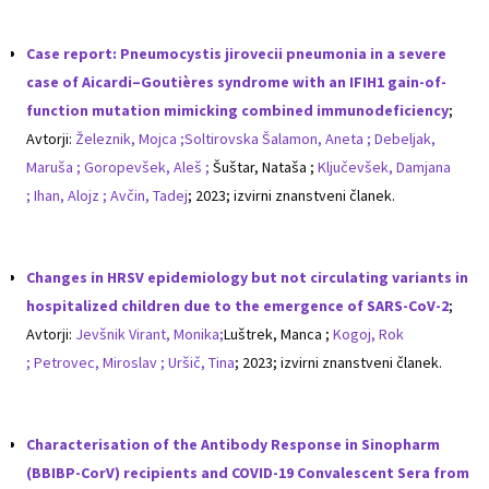
Case report: Pneumocystis jirovecii pneumonia in a severe
case of Aicardi–Goutières syndrome with an IFIH1 gain-of-
function mutation mimicking combined immunodeficiency
;
Avtorji:
Železnik, Mojca ;
Soltirovska Šalamon, Aneta ;
Debeljak,
Maruša ;
Goropevšek, Aleš ;
Šuštar, Nataša ;
Ključevšek, Damjana
;
Ihan, Alojz ;
Avčin, Tadej
; 2023; izvirni znanstveni članek.
Changes in HRSV epidemiology but not circulating variants in
hospitalized children due to the emergence of SARS-CoV-2
;
Avtorji:
Jevšnik Virant, Monika;
Luštrek, Manca ;
Kogoj, Rok
;
Petrovec, Miroslav ;
Uršič, Tina
; 2023; izvirni znanstveni članek.
Characterisation of the Antibody Response in Sinopharm
(BBIBP-CorV) recipients and COVID-19 Convalescent Sera from