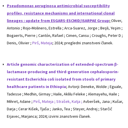
Pseudomonas aeruginosa antimicrobial susceptibility
profiles, resistance mechanisms and international clonal
lineages : update from ESGARS-ESCMID/ISARPAE Group
;
Oliver,
Antonio ; Rojo-Molinero, Estrella ; Arca-Suarez, Jorge ; Beşli, Yeşim ;
Bogaerts, Pierre ; Cantón, Rafael ; Cimen, Cansu ; Croughs, Peter D ;
Denis, Olivier ;
Pirš, Mateja
; 2024; pregledni znanstveni članek.
Article genomic characterization of extended-spectrum β-
lactamase-producing and third-generation cephalosporin-
resistant Escherichia coli isolated from stools of primary
healthcare patients in Ethiopia
; Avtorji: Deneke, Wolde ; Eguale,
Tadesse ; Medhin, Girmay ; Haile, Aklilu Feleke ; Alemayehu, Haile ;
Mihret, Adane ;
Pirš, Mateja ;
Strašek, Katja ;
Avberšek, Jana ; Kušar,
Darja ; Cerar Kišek, Tjaša ; Janko, Tea ; Steyer, Andrej ; Starčič
Erjavec, Marjanca; 2024; izvirni znanstveni članek.