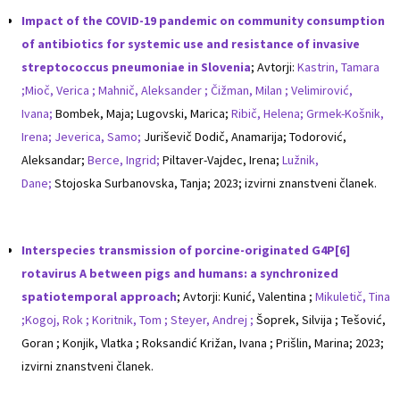
Impact of the COVID-19 pandemic on community consumption
of antibiotics for systemic use and resistance of invasive
streptococcus pneumoniae in Slovenia
; Avtorji:
Kastrin, Tamara
;
Mioč, Verica ;
Mahnič, Aleksander ;
Čižman, Milan ;
Velimirović,
Ivana;
Bombek, Maja; Lugovski, Marica;
Ribič, Helena;
Grmek-Košnik,
Irena;
Jeverica, Samo;
Juriševič Dodič, Anamarija; Todorović,
Aleksandar;
Berce, Ingrid;
Piltaver-Vajdec, Irena;
Lužnik,
Dane;
Stojoska Surbanovska, Tanja; 2023; izvirni znanstveni članek.
Interspecies transmission of porcine-originated G4P[6]
rotavirus A between pigs and humans: a synchronized
spatiotemporal approach
; Avtorji: Kunić, Valentina ;
Mikuletič, Tina
;
Kogoj, Rok ;
Koritnik, Tom ;
Steyer, Andrej ;
Šoprek, Silvija ; Tešović,
Goran ; Konjik, Vlatka ; Roksandić Križan, Ivana ; Prišlin, Marina; 2023;
izvirni znanstveni članek.