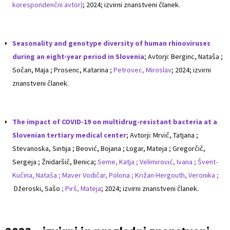
korespondenčni avtor)
; 2024; izvirni znanstveni članek.
Seasonality and genotype diversity of human rhinoviruses
during an eight-year period in Slovenia
; Avtorji: Berginc, Nataša ;
Sočan, Maja ; Prosenc, Katarina ;
Petrovec, Miroslav
; 2024; izvirni
znanstveni članek.
The impact of COVID-19 on multidrug-resistant bacteria at a
Slovenian tertiary medical center
; Avtorji: Mrvič, Tatjana ;
Stevanoska, Sintija ; Beović, Bojana ; Logar, Mateja ; Gregorčič,
Sergeja ; Žnidaršič, Benica;
Seme, Katja ;
Velimirović, Ivana ;
Švent-
Kučina, Nataša ;
Maver Vodičar, Polona ;
Križan-Hergouth, Veronika ;
Džeroski, Sašo
;
Pirš, Mateja
; 2024; izvirni znanstveni članek.