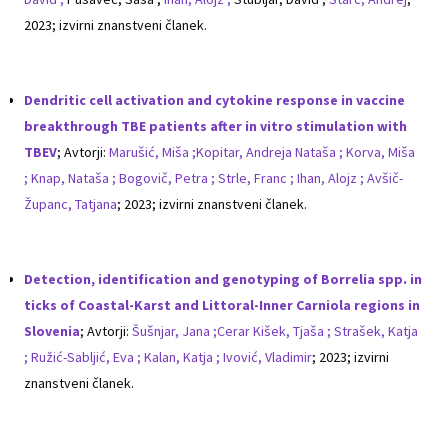
2023; izvirni znanstveni članek.
Dendritic cell activation and cytokine response in vaccine
breakthrough TBE patients after in vitro stimulation with
TBEV
; Avtorji:
Marušić, Miša ;
Kopitar, Andreja Nataša ;
Korva, Miša
;
Knap, Nataša ;
Bogovič, Petra ;
Strle, Franc ;
Ihan, Alojz ;
Avšič-
Županc, Tatjana
; 2023; izvirni znanstveni članek.
Detection, identification and genotyping of Borrelia spp. in
ticks of Coastal-Karst and Littoral-Inner Carniola regions in
Slovenia
; Avtorji:
Šušnjar, Jana ;
Cerar Kišek, Tjaša ;
Strašek, Katja
;
Ružić-Sabljić, Eva ;
Kalan, Katja ;
Ivović, Vladimir
; 2023; izvirni
znanstveni članek.