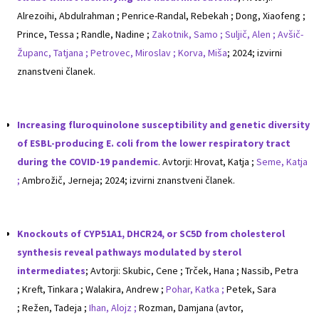
Alrezoihi, Abdulrahman ; Penrice-Randal, Rebekah ; Dong, Xiaofeng ;
Prince, Tessa ; Randle, Nadine ;
Zakotnik, Samo ;
Suljič, Alen ;
Avšič-
Županc, Tatjana ;
Petrovec, Miroslav ;
Korva, Miša
; 2024; izvirni
znanstveni članek.
Increasing fluroquinolone susceptibility and genetic diversity
of ESBL-producing E. coli from the lower respiratory tract
during the COVID-19 pandemic
. Avtorji: Hrovat, Katja ;
Seme, Katja
;
Ambrožič, Jerneja; 2024; izvirni znanstveni članek.
Knockouts of CYP51A1, DHCR24, or SC5D from cholesterol
synthesis reveal pathways modulated by sterol
intermediates
; Avtorji: Skubic, Cene ; Trček, Hana ; Nassib, Petra
; Kreft, Tinkara ; Walakira, Andrew ;
Pohar, Katka ;
Petek, Sara
; Režen, Tadeja ;
Ihan, Alojz ;
Rozman, Damjana (avtor,