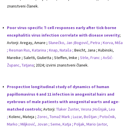
znanstveni članek.
Poor virus-specific T-cell responses early after tick-borne
encephalitis virus infection correlate with disease severity
;
Avtorji: Aregay, Amare ;
Slunečko, Jan ;
Bogovič, Petra ;
Korva, Miša
;
Resman Rus, Katarina ;
Knap, Nataša ;
Beicht, Jana ; Kubinski,
Mareike ; Saletti, Giulietta ; Steffen, Imke ;
Strle, Franc ;
Avšič-
Županc, Tatjana
; 2024; izvirni znanstveni članek.
Prospective longitudinal study of dynamics of human
papillomavirus 6 and 11 infection in anogenital hairs and
eyebrows of male patients with anogenital warts and age-
matched controls
; Avtorji:
Tlaker Žunter, Vesna ;
Hošnjak, Lea
;
Kolenc, Mateja ;
Zorec, Tomaž Mark ;
Luzar, Boštjan ;
Potočnik,
Marko ;
Miljković, Jovan ;
Seme, Katja ;
Poljak, Mario (avtor,