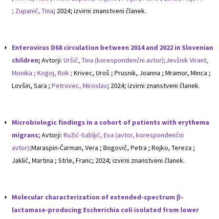
;
Zupanič, Tina
; 2024; izvirni znanstveni članek.
Enterovirus D68 circulation between 2014 and 2022 in Slovenian
children
;
Avtorji:
Uršič, Tina (korespondenčni avtor);
Jevšnik Virant,
Monika ;
Kogoj, Rok ;
Krivec, Uroš ; Prusnik, Joanna ; Mramor, Minca ;
Lovšin, Sara ;
Petrovec, Miroslav
; 2024; izvirni znanstveni članek.
Microbiologic findings in a cohort of patients with erythema
migrans
; Avtorji:
Ružić-Sabljić, Eva (avtor, korespondenčni
avtor);
Maraspin-Čarman, Vera ; Bogovič, Petra ; Rojko, Tereza ;
Jaklič, Martina ; Strle, Franc; 2024; izvirni znanstveni članek.
Molecular characterization of extended-spectrum β-
lactamase-producing Escherichia coli isolated from lower