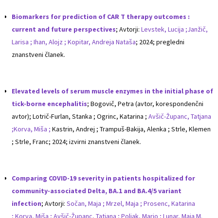
Biomarkers for prediction of CAR T therapy outcomes :
current and future perspectives
; Avtorji:
Levstek, Lucija ;
Janžič,
Larisa ;
Ihan, Alojz ;
Kopitar, Andreja Nataša
; 2024; pregledni
znanstveni članek.
Elevated levels of serum muscle enzymes in the initial phase of
tick-borne encephalitis
; Bogovič, Petra (avtor, korespondenčni
avtor); Lotrič-Furlan, Stanka ; Ogrinc, Katarina ;
Avšič-Županc, Tatjana
;
Korva, Miša ;
Kastrin, Andrej ; Trampuš-Bakija, Alenka ; Strle, Klemen
; Strle, Franc; 2024; izvirni znanstveni članek.
Comparing COVID-19 severity in patients hospitalized for
community-associated Delta, BA.1 and BA.4/5 variant
infection
; Avtorji:
Sočan, Maja ;
Mrzel, Maja ;
Prosenc, Katarina
;
Korva, Miša ;
Avšič-Županc, Tatjana ;
Poljak, Mario ;
Lunar, Maja M.