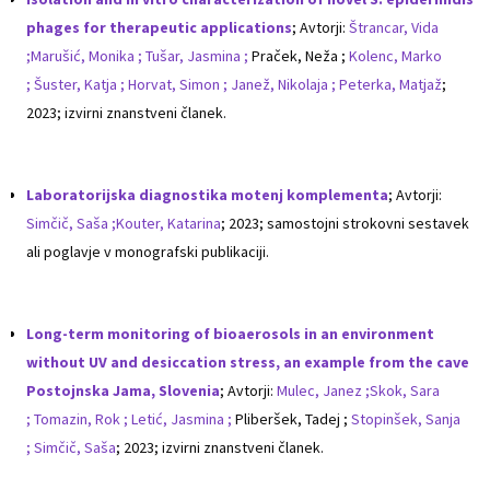
phages for therapeutic applications
; Avtorji:
Štrancar, Vida
;
Marušić, Monika ;
Tušar, Jasmina ;
Praček, Neža ;
Kolenc, Marko
;
Šuster, Katja ;
Horvat, Simon ;
Janež, Nikolaja ;
Peterka, Matjaž
;
2023; izvirni znanstveni članek.
Laboratorijska diagnostika motenj komplementa
; Avtorji:
Simčič, Saša ;
Kouter, Katarina
;
2023; samostojni strokovni sestavek
ali poglavje v monografski publikaciji.
Long-term monitoring of bioaerosols in an environment
without UV and desiccation stress, an example from the cave
Postojnska Jama, Slovenia
; Avtorji:
Mulec, Janez ;
Skok, Sara
;
Tomazin, Rok ;
Letić, Jasmina ;
Pliberšek, Tadej ;
Stopinšek, Sanja
;
Simčič, Saša
; 2023; izvirni znanstveni članek.