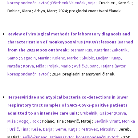
korespondenčni avtor);
Oštrbenk Valenčak, Anja ;
Cuschieri, Kate S. ;
Bohinc, Klara ; Arbyn, Marc; 2024; pregledni znanstveni članek.
Review of virological methods for laboratory diagnosis and
characterization of monkeypox virus (MPXV) : lessons learned
from the 2022 Mpox outbreak
;
Resman Rus, Katarina ;
Zakotnik,
Samo ;
Sagadin, Martin ;
Kolenc, Marko ;
Skubic, Lucijan ;
Knap,
Nataša ;
Korva, Miša ;
Poljak, Mario ;
Avšič-Županc, Tatjana (avtor,
korespondenčni avtor)
; 2024; pregledni znanstveni članek.
Herpesviridae and atypical bacteria co-detections in lower
respiratory tract samples of SARS-CoV-2-positive patients
admitted to an intensive care unit
;
Grubelnik, Gašper ;
Korva,
Miša ;
Kogoj, Rok ;
Polanc, Tina ; Mavrič, Matej ;
Jevšnik Virant, Monika
;
Uršič, Tina ;
Keše, Darja ;
Seme, Katja ;
Petrovec, Miroslav ;
Jereb,
Matjaž ;
Avšič-Županc, Tatjana (avtor, korespondenčni avtor)
; 2024;