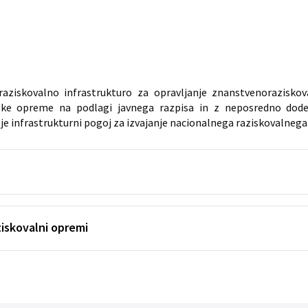
iskovalno infrastrukturo za opravljanje znanstvenoraziskova
ske opreme na podlagi javnega razpisa in z neposredno dodeli
 je infrastrukturni pogoj za izvajanje nacionalnega raziskovalneg
ziskovalni opremi