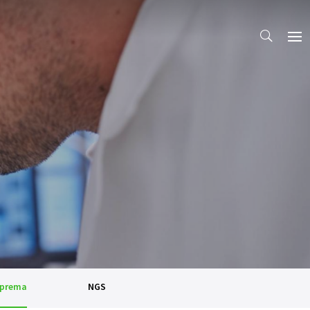
oprema
NGS