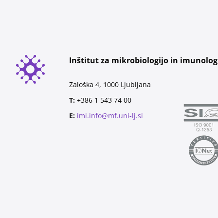
Inštitut za mikrobiologijo in imunolog
Zaloška 4, 1000 Ljubljana
T:
+386 1 543 74 00
E:
imi.info@mf.uni-lj.si