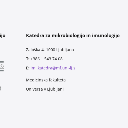
ijo
Katedra za mikrobiologijo in imunologijo
Zaloška 4, 1000 Ljubljana
T:
+386 1 543 74 08
E:
imi.katedra@mf.uni-lj.si
Medicinska fakulteta
Univerza v Ljubljani