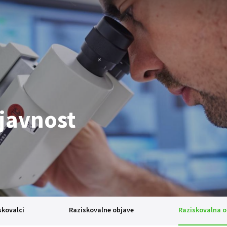
javnost
skovalci
Raziskovalne objave
Raziskovalna 