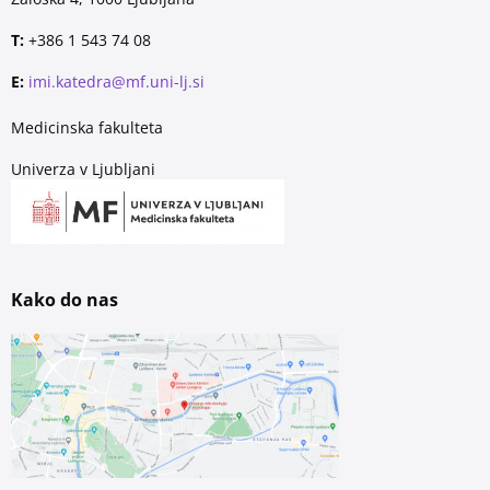
T:
+386 1 543 74 08
E:
imi.katedra@mf.uni-lj.si
Medicinska fakulteta
Univerza v Ljubljani
Kako do nas