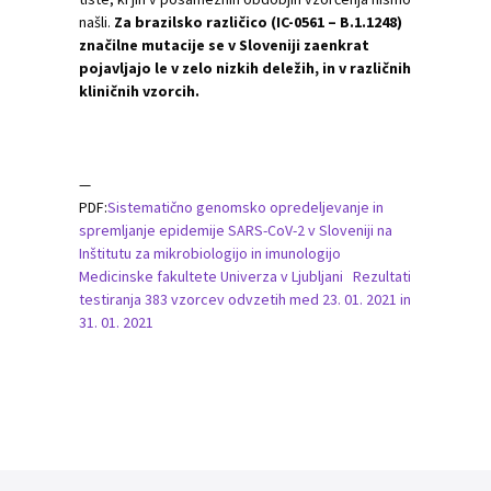
našli.
Za brazilsko različico (IC-0561 – B.1.1248)
značilne mutacije se v Sloveniji zaenkrat
pojavljajo le v zelo nizkih deležih, in v različnih
kliničnih vzorcih.
—
PDF:
Sistematično genomsko opredeljevanje in
spremljanje epidemije SARS-CoV-2 v Sloveniji na
Inštitutu za mikrobiologijo in imunologijo
Medicinske fakultete Univerza v Ljubljani Rezultati
testiranja 383 vzorcev odvzetih med 23. 01. 2021 in
31. 01. 2021