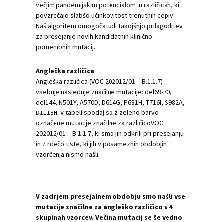
večjim pandemijskim potencialom in različicah, ki
povzročajo slabšo učinkovitost trenutnih cepiv.
Naš algoritem omogočatudi takojšnjo prilagoditev
za presejanje novih kandidatnih klinično
pomembnih mutacij.
Angleška različica
Angleška različica (VOC 202012/01 – B.1.1.7)
vsebuje naslednje značilne mutacije: del69-70,
del144, N501Y, A570D, D614G, P681H, T716I, S982A,
D1118H. V tabeli spodaj so z zeleno barvo
označene mutacije značilne za različicoVOC
202012/01 – B.1.1.7, ki smo jih odkrili pri presejanju
in z rdečo tiste, ki jih v posameznih obdobjih
vzorčenja nismo našli.
V zadnjem presejalnem obdobju smo našli vse
mutacije značilne za angleško različico v 4
skupinah vzorcev. Večina mutacij se še vedno