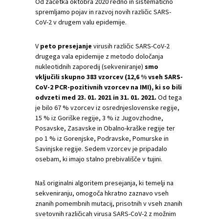
Od začetka oktobra 2020 redno in sistematično
spremljamo pojav in razvoj novih različic SARS-
CoV-2 v drugem valu epidemije.
V
peto presejanje
virusih različic SARS-CoV-2
drugega vala epidemije z metodo določanja
nukleotidnih zaporedij (sekveniranje)
smo
vključili skupno 383 vzorcev (12,6 % vseh SARS-
CoV-2 PCR-pozitivnih vzorcev na IMI), ki so bili
odvzeti med 23. 01. 2021 in 31. 01. 2021.
Od tega
je bilo 67 % vzorcev iz osrednjeslovenske regije,
15 % iz Goriške regije, 3 % iz Jugovzhodne,
Posavske, Zasavske in Obalno-kraške regije ter
po 1 % iz Gorenjske, Podravske, Pomurske in
Savinjske regije. Sedem vzorcev je pripadalo
osebam, ki imajo stalno prebivališče v tujini.
Naš originalni algoritem presejanja, ki temelji na
sekveniranju, omogoča hkratno zaznavo vseh
znanih pomembnih mutacij, prisotnih v vseh znanih
svetovnih različicah virusa SARS-CoV-2 z možnim