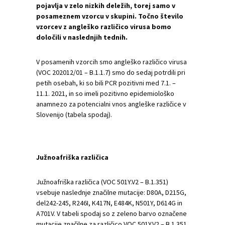
pojavlja v zelo nizkih deležih, torej samo v
posameznem vzorcu v skupini. Točno število
vzorcev z angleško različico virusa bomo
določili v naslednjih tednih.
V posamenih vzorcih smo angleško različico virusa
(VOC 202012/01 – B.1.1.7) smo do sedaj potrdili pri
petih osebah, ki so bili PCR pozitivni med 7.1. –
11.1. 2021, in so imeli pozitivno epidemiološko
anamnezo za potencialni vnos angleške različice v
Slovenijo (tabela spodaj).
Južnoafriška različica
Južnoafriška različica (VOC 501Y.V2 – B.1.351)
vsebuje naslednje značilne mutacije: D80A, D215G,
del242-245, R246I, K417N, E484K, N501Y, D614G in
A701V. V tabeli spodaj so z zeleno barvo označene
mutacije značilne za različico VOC 501Y.V2 – B.1.351,