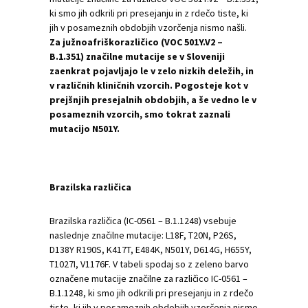
ki smo jih odkrili pri presejanju in z rdečo tiste, ki
jih v posameznih obdobjih vzorčenja nismo našli.
Za južnoafriškorazličico (VOC 501Y.V2 –
B.1.351) značilne mutacije se v Sloveniji
zaenkrat pojavljajo le v zelo nizkih deležih, in
v različnih kliničnih vzorcih. Pogosteje kot v
prejšnjih presejalnih obdobjih, a še vedno le v
posameznih vzorcih, smo tokrat zaznali
mutacijo N501Y.
Brazilska različica
Brazilska različica (IC-0561 – B.1.1248) vsebuje
naslednje značilne mutacije: L18F, T20N, P26S,
D138Y R190S, K417T, E484K, N501Y, D614G, H655Y,
T1027I, V1176F. V tabeli spodaj so z zeleno barvo
označene mutacije značilne za različico IC-0561 –
B.1.1248, ki smo jih odkrili pri presejanju in z rdečo
tiste, ki jih v posameznih obdobjih vzorčenja nismo