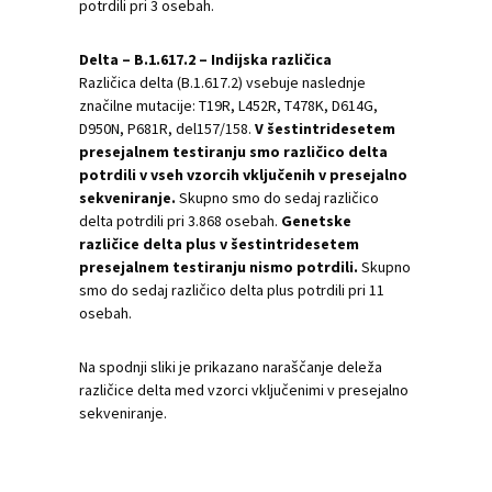
potrdili pri 3 osebah.
Delta – B.1.617.2 – Indijska različica
Različica delta (B.1.617.2) vsebuje naslednje
značilne mutacije: T19R, L452R, T478K, D614G,
D950N, P681R, del157/158.
V šestintridesetem
presejalnem testiranju smo različico delta
potrdili v vseh vzorcih vključenih v presejalno
sekveniranje.
Skupno smo do sedaj različico
delta potrdili pri 3.868 osebah.
Genetske
različice delta plus v šestintridesetem
presejalnem testiranju nismo potrdili.
Skupno
smo do sedaj različico delta plus potrdili pri 11
osebah.
Na spodnji sliki je prikazano naraščanje deleža
različice delta med vzorci vključenimi v presejalno
sekveniranje.