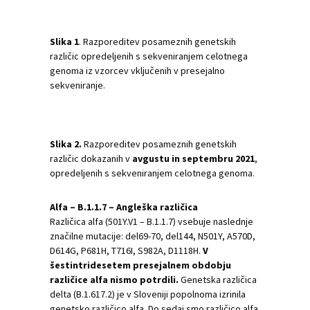
Slika
1
. Razporeditev posameznih genetskih
različic opredeljenih s sekveniranjem celotnega
genoma iz vzorcev vključenih v presejalno
sekveniranje.
Slika
2
.
Razporeditev posameznih genetskih
različic dokazanih v
avgustu in septembru 2021
,
opredeljenih s sekveniranjem celotnega genoma.
Alfa – B.1.1.7 – Angleška različica
Različica alfa (501Y.V1 – B.1.1.7) vsebuje naslednje
značilne mutacije: del69-70, del144, N501Y, A570D,
D614G, P681H, T716I, S982A, D1118H.
V
šestintridesetem presejalnem obdobju
različice alfa nismo potrdili.
Genetska različica
delta (B.1.617.2) je v Sloveniji popolnoma izrinila
genetsko različico alfa. Do sedaj smo različico alfa