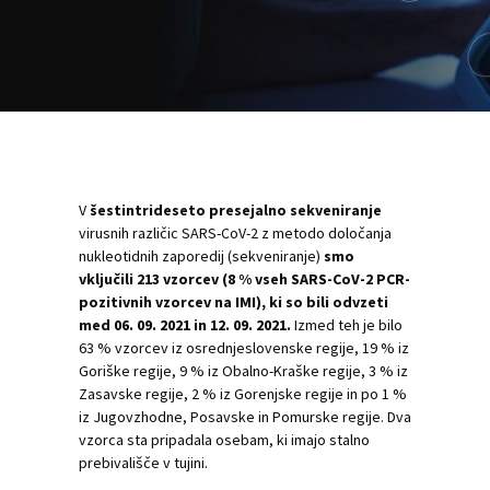
V
šestintrideseto presejalno sekveniranje
virusnih različic SARS-CoV-2 z metodo določanja
nukleotidnih zaporedij (sekveniranje)
smo
vključili 213 vzorcev (8 % vseh SARS-CoV-2 PCR-
pozitivnih vzorcev na IMI), ki so bili odvzeti
med 06. 09. 2021 in 12. 09. 2021.
Izmed teh je bilo
63 % vzorcev iz osrednjeslovenske regije, 19 % iz
Goriške regije, 9 % iz Obalno-Kraške regije, 3 % iz
Zasavske regije, 2 % iz Gorenjske regije in po 1 %
iz Jugovzhodne, Posavske in Pomurske regije. Dva
vzorca sta pripadala osebam, ki imajo stalno
prebivališče v tujini.