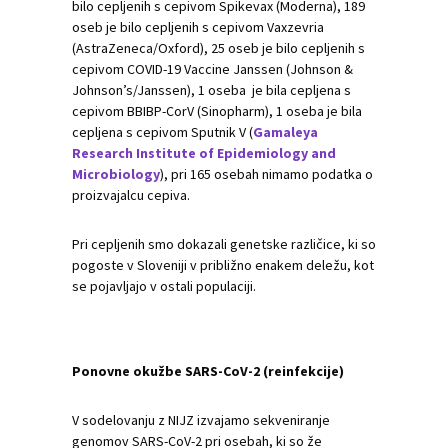
bilo cepljenih s cepivom Spikevax (Moderna), 189
oseb je bilo cepljenih s cepivom Vaxzevria
(AstraZeneca/Oxford), 25 oseb je bilo cepljenih s
cepivom COVID-19 Vaccine Janssen (Johnson &
Johnson’s/Janssen), 1 oseba je bila cepljena s
cepivom BBIBP-CorV (Sinopharm), 1 oseba je bila
cepljena s cepivom Sputnik V (
Gamaleya
Research Institute of Epidemiology and
Microbiology
), pri 165 osebah nimamo podatka o
proizvajalcu cepiva.
Pri cepljenih smo dokazali genetske različice, ki so
pogoste v Sloveniji v približno enakem deležu, kot
se pojavljajo v ostali populaciji.
Ponovne okužbe SARS-CoV-2 (reinfekcije)
V sodelovanju z NIJZ izvajamo sekveniranje
genomov SARS-CoV-2 pri osebah, ki so že