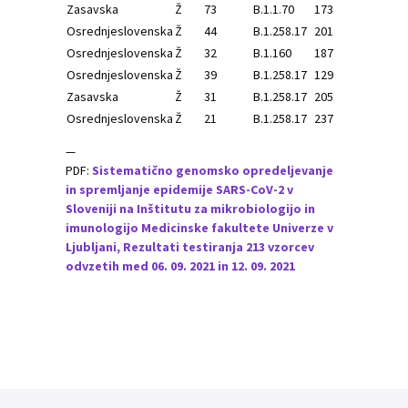
Zasavska
Ž
73
B.1.1.70
173
B.1
Osrednjeslovenska
Ž
44
B.1.258.17
201
B.1.
Osrednjeslovenska
Ž
32
B.1.160
187
B.1.
Osrednjeslovenska
Ž
39
B.1.258.17
129
B.1.
Zasavska
Ž
31
B.1.258.17
205
B.1.
Osrednjeslovenska
Ž
21
B.1.258.17
237
B.1.
—
PDF:
Sistematično genomsko opredeljevanje
in spremljanje epidemije SARS-CoV-2 v
Sloveniji na Inštitutu za mikrobiologijo in
imunologijo Medicinske fakultete Univerze v
Ljubljani, Rezultati testiranja 213 vzorcev
odvzetih med 06. 09. 2021 in 12. 09. 2021