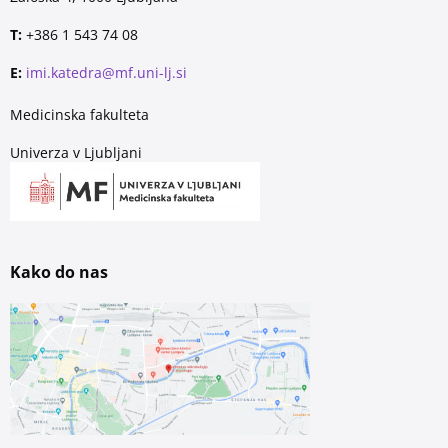
T:
+386 1 543 74 08
E:
imi.katedra@mf.uni-lj.si
Medicinska fakulteta
Univerza v Ljubljani
Kako do nas