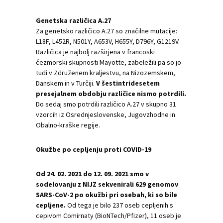
Genetska različica A.27
Za genetsko različico A.27 so značilne mutacije:
L18F, L452R, N501Y, A653V, H655Y, D796Y, G1219V.
Različica je najbolj razširjena v francoski
čezmorski skupnosti Mayotte, zabeležili pa so jo
tudi v Združenem kraljestvu, na Nizozemskem,
Danskem in v Turčiji.
V šestintridesetem
presejalnem obdobju različice nismo potrdili.
Do sedaj smo potrdili različico A.27 v skupno 31
vzorcih iz Osrednjeslovenske, Jugovzhodne in
Obalno-kraške regije.
Okužbe po cepljenju proti COVID-19
Od 24. 02. 2021 do 12. 09. 2021 smo v
sodelovanju z NIJZ sekvenirali 629 genomov
SARS-CoV-2 po okužbi pri osebah, ki so bile
cepljene.
Od tega je bilo 237 oseb cepljenih s
cepivom Comirnaty (BioNTech/Pfizer), 11 oseb je