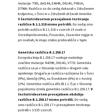
mutacije: T95I, del144, E484K, D614G, P681H,
D796H. Različico so do sedaj dokazali v Združenem
kraljestvu, v Švici in v Združenih državah Amerike.
V šestintridesetem presejalnem testiranju
različice B.1.1.318 nismo potrdili.
Do sedaj smo
potrdili različico B.1.1.318 v vzorcih 15 oseb iz
Osrednjeslovenske, Posavske, Zasavske regije in
pri osebah, ki imajo stalno prebivališče v tujini.
Genetska različica B.1.258.17
Evropska linija B.1.258.17 vsebuje naslednje
značilne mutacije: N439K, D614G, V772I. Genetska
različica se je v Sloveniji razširila v drugem valu
epidemije. Drugače je različica razširjena še v Švici
(9%), Nemčiji (9%), na Švedskem (6%) in v Avstriji
(2%). Genetska različica alfa (B.1.1.7) je v Sloveniji
popolnoma izrinila genetsko različico B.1.258.17.
V
šestintridesetem presejalnem obdobju
različice B.1.258.17 nismo potrdili.
Do sedaj
smo različico B.1.258.17 v presejalnem testiranju
potrdili v 3.535 vzorcih.