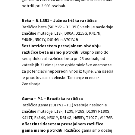
potrdili pri 3.998 osebah.
Beta – B.1.351 – Južnoafriška različica
Različica beta (501Y.V2 – B.1.351) vsebuje naslednje
značilne mutacije: L18F, D80A, D215G, K417N,
E484K, N501Y, D614G in A701V.
V
šestintridesetem presejalnem obdobju
različice beta nismo potrdili.
Skupno smo do
sedaj dokazali različico beta pri 23 osebah, od
katerih jih 21 nima jasne epidemiološke anamneze
za potencialni neposredni vnos iz tujine. Ena oseba
je pripotovala iz celinske Tanzanije in ena iz
Zanzibarja.
Gama – P.1 – Brazilska različica
Različica gama (501Y.V3 – P.1) vsebuje naslednje
značilne mutacije: L18F, T20N, P26S, D138Y R190S,
K417T, E484K, N501Y, D614G, H655Y, T1027I, V1176F.
V šestintridesetem presejalnem različice
gama nismo potrdili.
Različico gama smo doslej