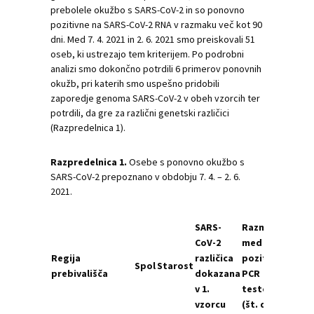
prebolele okužbo s SARS-CoV-2 in so ponovno
pozitivne na SARS-CoV-2 RNA v razmaku več kot 90
dni. Med 7. 4. 2021 in 2. 6. 2021 smo preiskovali 51
oseb, ki ustrezajo tem kriterijem. Po podrobni
analizi smo dokončno potrdili 6 primerov ponovnih
okužb, pri katerih smo uspešno pridobili
zaporedje genoma SARS-CoV-2 v obeh vzorcih ter
potrdili, da gre za različni genetski različici
(Razpredelnica 1).
Razpredelnica 1.
Osebe s ponovno okužbo s
SARS-CoV-2 prepoznano v obdobju 7. 4. – 2. 6.
2021.
SARS-
Razmak
SA
CoV-2
med
Co
Regija
različica
pozitivnima
raz
Spol
Starost
prebivališča
dokazana
PCR
do
v 1.
testoma
v 2.
vzorcu
(št. dni)
vzo