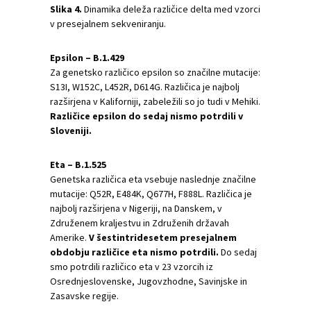
Slika
4
.
Dinamika deleža različice delta med vzorci
v presejalnem sekveniranju.
Epsilon – B.1.429
Za genetsko različico epsilon so značilne mutacije:
S13I, W152C, L452R, D614G. Različica je najbolj
razširjena v Kaliforniji, zabeležili so jo tudi v Mehiki.
Različice epsilon do sedaj nismo potrdili v
Sloveniji.
Eta – B.1.525
Genetska različica eta vsebuje naslednje značilne
mutacije: Q52R, E484K, Q677H, F888L. Različica je
najbolj razširjena v Nigeriji, na Danskem, v
Združenem kraljestvu in Združenih državah
Amerike.
V šestintridesetem presejalnem
obdobju različice eta nismo potrdili.
Do sedaj
smo potrdili različico eta v 23 vzorcih iz
Osrednjeslovenske, Jugovzhodne, Savinjske in
Zasavske regije.