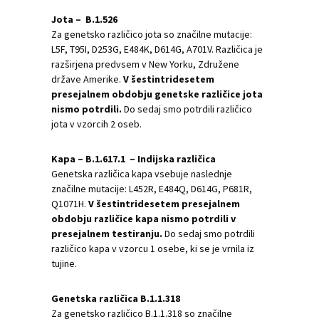
Jota – B.1.526
Za genetsko različico jota so značilne mutacije:
L5F, T95I, D253G, E484K, D614G, A701V. Različica je
razširjena predvsem v New Yorku, Združene
države Amerike.
V šestintridesetem
presejalnem obdobju genetske različice jota
nismo potrdili.
Do sedaj smo potrdili različico
jota v vzorcih 2 oseb.
Kapa – B.1.617.1 – Indijska različica
Genetska različica kapa vsebuje naslednje
značilne mutacije: L452R, E484Q, D614G, P681R,
Q1071H.
V šestintridesetem presejalnem
obdobju različice kapa nismo potrdili v
presejalnem testiranju.
Do sedaj smo potrdili
različico kapa v vzorcu 1 osebe, ki se je vrnila iz
tujine.
Genetska različica B.1.1.318
Za genetsko različico B.1.1.318 so značilne