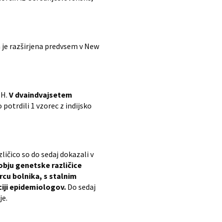
a je razširjena predvsem v New
1H.
V dvaindvajsetem
potrdili 1 vzorec z indijsko
ličico so do sedaj dokazali v
bju genetske različice
orcu bolnika, s stalnim
aciji epidemiologov.
Do sedaj
je.