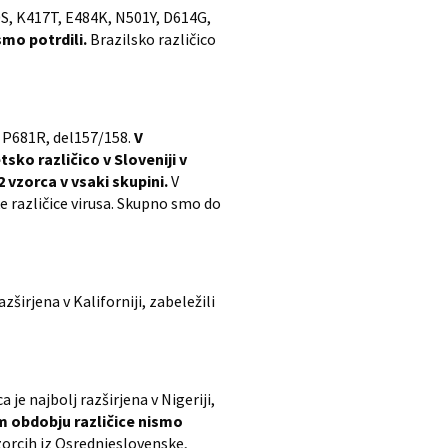
90S, K417T, E484K, N501Y, D614G,
smo potrdili.
Brazilsko različico
, P681R, del157/158.
V
ko različico v Sloveniji v
2 vzorca v vsaki skupini.
V
e različice virusa. Skupno smo do
širjena v Kaliforniji, zabeležili
je najbolj razširjena v Nigeriji,
 obdobju različice nismo
zorcih iz Osrednjeslovenske,