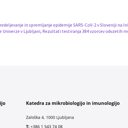
eljevanje in spremljanje epidemije SARS-CoV-2 v Sloveniji na Inš
Univerze v Ljubljani, Rezultati testiranja 384 vzorcev odvzetih med
ijo
Katedra za mikrobiologijo in imunologijo
Zaloška 4, 1000 Ljubljana
T:
+386 1 543 74 08