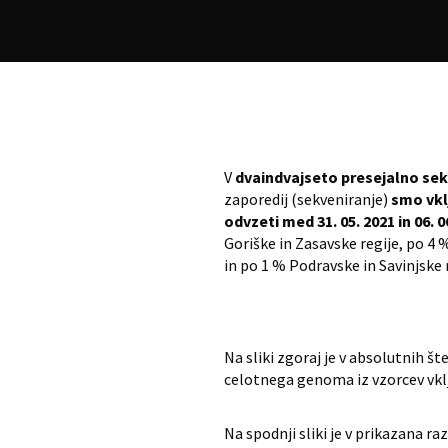
V
dvaindvajseto presejalno sek
zaporedij (sekveniranje)
smo vkl
odvzeti med 31. 05. 2021 in 06. 0
Goriške in Zasavske regije, po 4
in po 1 % Podravske in Savinjske r
Na sliki zgoraj je v absolutnih 
celotnega genoma iz vzorcev vklj
Na spodnji sliki je v prikazana r