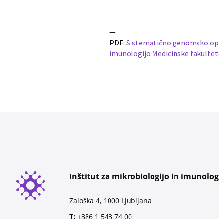
—
PDF:
Sistematično genomsko opred
imunologijo Medicinske fakultete 
Inštitut za mikrobiologijo in imunolog
Zaloška 4, 1000 Ljubljana
T:
+386 1 543 74 00