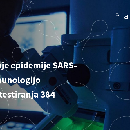
je epidemije SARS-
imunologijo
testiranja 384