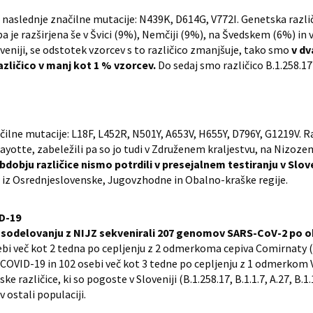
 naslednje značilne mutacije: N439K, D614G, V772I. Genetska različica
 je razširjena še v Švici (9%), Nemčiji (9%), na Švedskem (6%) in v
veniji, se odstotek vzorcev s to različico zmanjšuje, tako smo
v d
zličico v manj kot 1 % vzorcev.
Do sedaj smo različico B.1.258.17
čilne mutacije: L18F, L452R, N501Y, A653V, H655Y, D796Y, G1219V. Raz
yotte, zabeležili pa so jo tudi v Združenem kraljestvu, na Nizoze
obju različice nismo potrdili v presejalnem testiranju v Slove
ih iz Osrednjeslovenske, Jugovzhodne in Obalno-kraške regije.
ID-19
v sodelovanju z NIJZ sekvenirali 207 genomov SARS-CoV-2 po oku
sebi več kot 2 tedna po cepljenju z 2 odmerkoma cepiva Comirnaty 
COVID-19 in 102 osebi več kot 3 tedne po cepljenju z 1 odmerkom 
 različice, ki so pogoste v Sloveniji (B.1.258.17, B.1.1.7, A.27, B.1.1
 ostali populaciji.