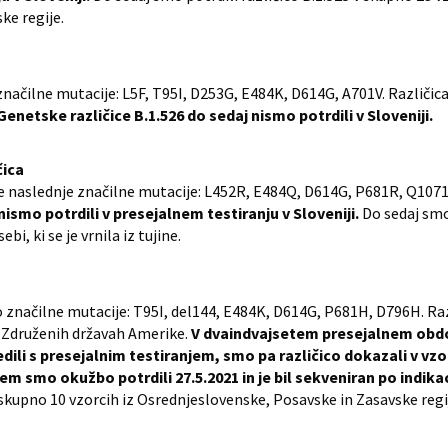
ke regije.
značilne mutacije: L5F, T95I, D253G, E484K, D614G, A701V. Različic
Genetske različice B.1.526 do sedaj nismo potrdili v Sloveniji.
čica
buje naslednje značilne mutacije: L452R, E484Q, D614G, P681R, Q107
ismo potrdili v presejalnem testiranju v Sloveniji.
Do sedaj smo 
bi, ki se je vrnila iz tujine.
o značilne mutacije: T95I, del144, E484K, D614G, P681H, D796H. Raz
 v Združenih državah Amerike.
V dvaindvajsetem presejalnem obdo
ledili s presejalnim testiranjem, smo pa različico dokazali v vz
erem smo okužbo potrdili 27.5.2021 in je bil sekveniran po indik
v skupno 10 vzorcih iz Osrednjeslovenske, Posavske in Zasavske regi