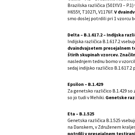
Brazilska različica (501Y.V3 – P.
H655Y, T1027I, V1176F.
V dvaindv
smo doslej potrdili pri 1 vzorcu bol
Delta – B.1.617.2 – Indijska razl
Indijska različica B.1.617.2 vse
dvaindvajsetem presejalnem test
štirih skupinah vzorcev. Značiln
naslednjem tednu bomo v vzorcih 
sedaj indijsko različico B.1.617.2 
Epsilon – B.1.429
Za genetsko različico B.1.429 so z
so jo tudi v Mehiki.
Genetske razli
Eta – B.1.525
Genetska različica B.1.525 vsebuj
na Danskem, v Združenem kraljes
potrdili v presejalnem testiranj