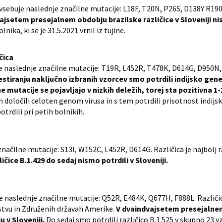
1) vsebuje naslednje značilne mutacije: L18F, T20N, P26S, D138Y R1
ajsetem presejalnem obdobju brazilske različice v Sloveniji ni
nika, ki se je 31.5.2021 vrnil iz tujine.
ičica
buje naslednje značilne mutacije: T19R, L452R, T478K, D614G, D950N
iranju naključno izbranih vzorcev smo potrdili indijsko genets
e mutacije se pojavljajo v nizkih deležih, torej sta pozitivna 1-
določili celoten genom virusa in s tem potrdili prisotnost indijsk
potrdili pri petih bolnikih.
načilne mutacije: S13I, W152C, L452R, D614G. Različica je najbolj raz
čice B.1.429 do sedaj nismo potrdili v Sloveniji.
e naslednje značilne mutacije: Q52R, E484K, Q677H, F888L. Različica 
tvu in Združenih državah Amerike.
V dvaindvajsetem presejalnem
u v Sloveniji.
Do sedaj smo potrdili različico B.1.525 v skupno 23 v