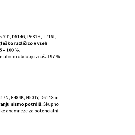
 A570D, D614G, P681H, T716I,
leško različico v vseh
5 – 100 %.
resejalnem obdobju znašal 97 %
K417N, E484K, N501Y, D614G in
anju nismo potrdili.
Skupno
loške anamneze za potencialni