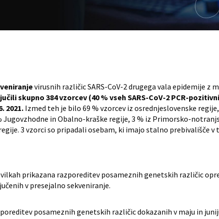
veniranje
virusnih različic SARS-CoV-2 drugega vala epidemije z 
jučili skupno 384 vzorcev (40 % vseh SARS-CoV-2 PCR-pozitivnih 
6. 2021.
Izmed teh je bilo 69 % vzorcev iz osrednjeslovenske regije, 
 % Jugovzhodne in Obalno-kraške regije, 3 % iz Primorsko-notranjsk
egije. 3 vzorci so pripadali osebam, ki imajo stalno prebivališče v t
številkah prikazana razporeditev posameznih genetskih različic opr
učenih v presejalno sekveniranje.
azporeditev posameznih genetskih različic dokazanih v maju in junij