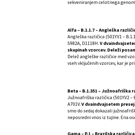
sekveniranjem celotnega genom
Alfa – B.1.1.7 – Angleška različi
Angleška različica (501Y.V1 – B.1
S982A, D1118H.
V dvaindvajsete
skupinah vzorcev. Deleži posam
Delež angleške različice med vzo
vseh vključenih vzorcev, kar je pr
Beta – B.1.351 – Južnoafriška r
Južnoafriška različica (501Y.V2 –
A701V.
V dvaindvajsetem preseja
smo do sedaj dokazali južnoafriš
neposredni vnos iz tujine. Ena os
Gama – P.1 – Brazilska različica