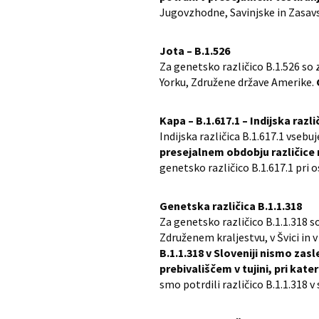
Jugovzhodne, Savinjske in Zasavs
Jota – B.1.526
Za genetsko različico B.1.526 so 
Yorku, Združene države Amerike.
Kapa – B.1.617.1 – Indijska razli
Indijska različica B.1.617.1 vse
presejalnem obdobju različice n
genetsko različico B.1.617.1 pri ose
Genetska različica B.1.1.318
Za genetsko različico B.1.1.318 s
Združenem kraljestvu, v Švici in
B.1.1.318 v Sloveniji nismo zas
prebivališčem v tujini, pri kat
smo potrdili različico B.1.1.318 