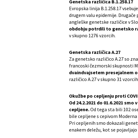
Genetska različica B.1.258.17
Evropska linija B.1.258.17 vsebuje
drugem valu epidemije. Drugače pa
angleške genetske različice v Slo
obdobju potrdili to genetsko ra
v skupno 1276 vzorcih.
Genetska različica A.27
Za genetsko različico A.27 so zna
francoski čezmorski skupnosti Ma
dvaindvajsetem presejalnem obd
različico A.27 v skupno 31 vzorc
Okužbe po cepljenju proti COV
Od 24.2.2021 do 01.6.2021 smo 
cepljene.
Od tega sta bili 102 o
bile cepljene s cepivom Moderna 
Pri cepljenih smo dokazali genetske
enakem deležu, kot se pojavljajo v