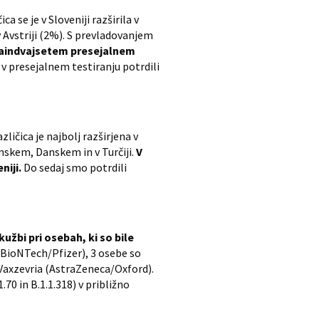
 se je v Sloveniji razširila v
 Avstriji (2%). S prevladovanjem
vaindvajsetem presejalnem
 v presejalnem testiranju potrdili
ličica je najbolj razširjena v
mskem, Danskem in v Turčiji.
V
niji.
Do sedaj smo potrdili
žbi pri osebah, ki so bile
(BioNTech/Pfizer), 3 osebe so
Vaxzevria (AstraZeneca/Oxford).
.70 in B.1.1.318) v približno