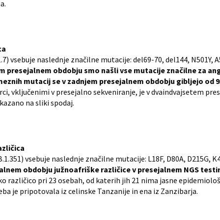
a.
ca
.1.7) vsebuje naslednje značilne mutacije: del69-70, del144, N501Y,
m presejalnem obdobju smo našli vse mutacije značilne za ang
eznih mutacij se v zadnjem presejalnem obdobju gibljejo od 9
rci, vključenimi v presejalno sekveniranje, je v dvaindvajsetem p
ikazano na sliki spodaj.
azličica
 B.1.351) vsebuje naslednje značilne mutacije: L18F, D80A, D215G, 
lnem obdobju južnoafriške različice v presejalnem NGS testir
ko različico pri 23 osebah, od katerih jih 21 nima jasne epidemio
eba je pripotovala iz celinske Tanzanije in ena iz Zanzibarja.