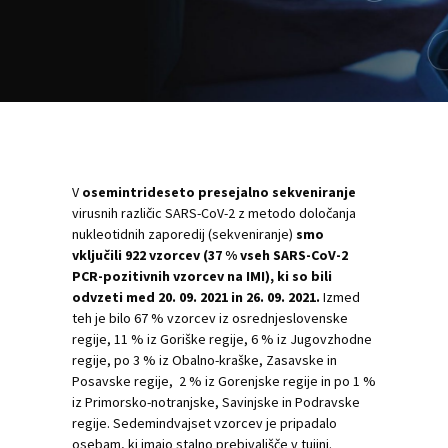
V
osemintrideseto presejalno sekveniranje
virusnih različic SARS-CoV-2 z metodo določanja
nukleotidnih zaporedij (sekveniranje)
smo
vključili 922 vzorcev (37 % vseh SARS-CoV-2
PCR-pozitivnih vzorcev na IMI), ki so bili
odvzeti med 20. 09. 2021 in 26. 09. 2021.
Izmed
teh je bilo 67 % vzorcev iz osrednjeslovenske
regije, 11 % iz Goriške regije, 6 % iz Jugovzhodne
regije, po 3 % iz Obalno-kraške, Zasavske in
Posavske regije, 2 % iz Gorenjske regije in po 1 %
iz Primorsko-notranjske, Savinjske in Podravske
regije. Sedemindvajset vzorcev je pripadalo
osebam, ki imajo stalno prebivališče v tujini.