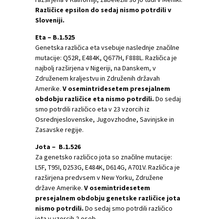
Različice epsilon do sedaj nismo potrdili v
Sloveniji.
Eta – B.1.525
Genetska različica eta vsebuje naslednje značilne
mutacije: Q52R, E484K, Q677H, F888L. Različica je
najbolj razširjena v Nigeriji, na Danskem, v
Združenem kraljestvu in Združenih državah
Amerike.
V osemintridesetem presejalnem
obdobju različice eta nismo potrdili.
Do sedaj
smo potrdili različico eta v 23 vzorcih iz
Osrednjeslovenske, Jugovzhodne, Savinjske in
Zasavske regije.
Jota – B.1.526
Za genetsko različico jota so značilne mutacije:
L5F, T95I, D253G, E484K, D614G, A701V. Različica je
razširjena predvsem v New Yorku, Združene
države Amerike.
V osemintridesetem
presejalnem obdobju genetske različice jota
nismo potrdili.
Do sedaj smo potrdili različico
jota v vzorcih 2 oseb.