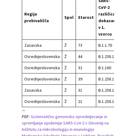
SARS-
Razma
CoV-2
med
Regija
različica
poziti
Spol
Starost
prebivališča
dokazana
PCR
v 1.
testo
vzorcu
(št. dn
Zasavska
Ž
73
B.1.1.70
173
Osrednjeslovenska
Ž
44
B.1.258.17
201
Osrednjeslovenska
Ž
32
B.1.160
187
Osrednjeslovenska
Ž
39
B.1.258.17
129
Zasavska
Ž
31
B.1.258.17
205
Osrednjeslovenska
Ž
21
B.1.258.17
237
—
PDF:
Sistematično genomsko opredeljevanje in
spremljanje epidemije SARS-CoV-2 v Sloveniji na
Inštitutu za mikrobiologijo in imunologijo
Medicinske fakultete Univerze v Ljubljani, Rezultati