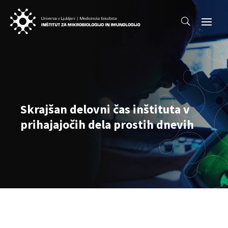
Skrajšan delovni čas inštituta v
prihajajočih dela prostih dnevih