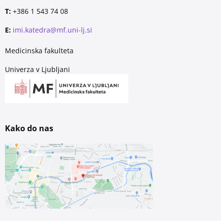
T:
+386 1 543 74 08
E:
imi.katedra@mf.uni-lj.si
Medicinska fakulteta
Univerza v Ljubljani
Kako do nas