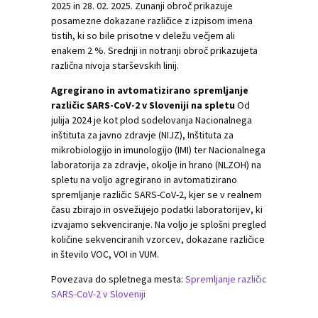
2025 in 28. 02. 2025. Zunanji obroč prikazuje
posamezne dokazane različice z izpisom imena
tistih, ki so bile prisotne v deležu večjem ali
enakem 2 %. Srednji in notranji obroč prikazujeta
različna nivoja starševskih linij.
Agregirano in avtomatizirano spremljanje
različic SARS-CoV-2 v Sloveniji na spletu
Od
julija 2024 je kot plod sodelovanja Nacionalnega
inštituta za javno zdravje (NIJZ), Inštituta za
mikrobiologijo in imunologijo (IMI) ter Nacionalnega
laboratorija za zdravje, okolje in hrano (NLZOH) na
spletu na voljo agregirano in avtomatizirano
spremljanje različic SARS-CoV-2, kjer se v realnem
času zbirajo in osvežujejo podatki laboratorijev, ki
izvajamo sekvenciranje. Na voljo je splošni pregled
količine sekvenciranih vzorcev, dokazane različice
in število VOC, VOI in VUM.
Povezava do spletnega mesta:
Spremljanje različic
SARS-CoV-2 v Sloveniji