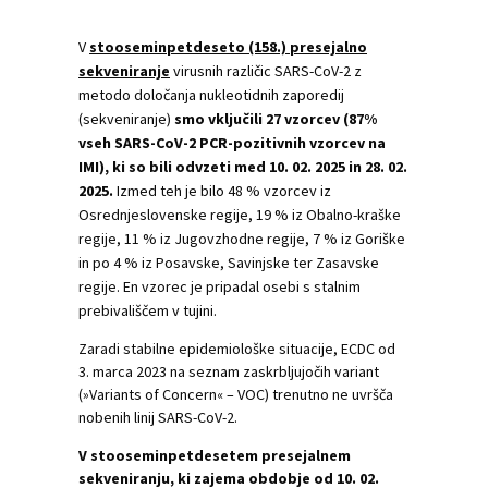
V
stooseminpetdeseto (158.) presejalno
sekveniranje
virusnih različic SARS-CoV-2 z
metodo določanja nukleotidnih zaporedij
(sekveniranje)
smo vključili 27 vzorcev (87%
vseh SARS-CoV-2 PCR-pozitivnih vzorcev na
IMI), ki so bili odvzeti med 10. 02. 2025 in 28. 02.
2025.
Izmed teh je bilo 48 % vzorcev iz
Osrednjeslovenske regije, 19 % iz Obalno-kraške
regije, 11 % iz Jugovzhodne regije, 7 % iz Goriške
in po 4 % iz Posavske, Savinjske ter Zasavske
regije. En vzorec je pripadal osebi s stalnim
prebivališčem v tujini.
Zaradi stabilne epidemiološke situacije, ECDC od
3. marca 2023 na seznam zaskrbljujočih variant
(»Variants of Concern« – VOC) trenutno ne uvršča
nobenih linij SARS-CoV-2.
V stooseminpetdesetem presejalnem
sekveniranju, ki zajema obdobje od 10. 02.