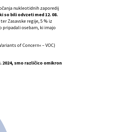
očanja nukleotidnih zaporedij
 so bili odvzeti med 12. 08.
ter Zasavske regije, 5 % iz
so pripadali osebam, ki imajo
»Variants of Concern« – VOC)
8. 2024, smo različico omikron