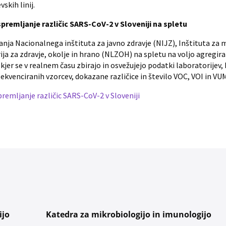
skih linij.
premljanje različic SARS-CoV-2 v Sloveniji na spletu
vanja Nacionalnega inštituta za javno zdravje (NIJZ), Inštituta za
ija za zdravje, okolje in hrano (NLZOH) na spletu na voljo agregir
kjer se v realnem času zbirajo in osvežujejo podatki laboratorijev,
 sekvenciranih vzorcev, dokazane različice in število VOC, VOI in VU
premljanje različic SARS-CoV-2 v Sloveniji
ijo
Katedra za mikrobiologijo in imunologijo