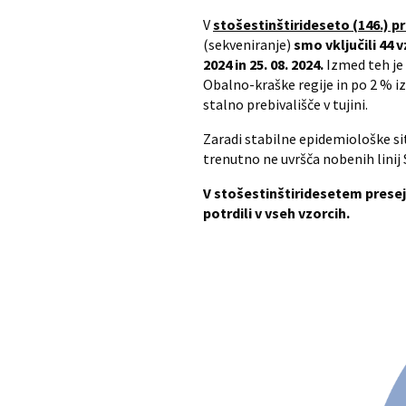
V
stošestinštirideseto (146.) p
(sekveniranje)
smo vključili 44 
2024 in 25. 08. 2024.
Izmed teh je 
Obalno-kraške regije in po 2 % iz
stalno prebivališče v tujini.
Zaradi stabilne epidemiološke si
trenutno ne uvršča nobenih linij
V stošestinštiridesetem presej
potrdili v vseh vzorcih.