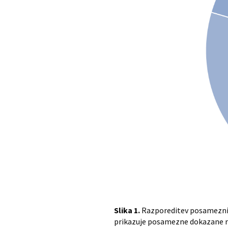
Slika 1.
Razporeditev posameznih 
prikazuje posamezne dokazane razl