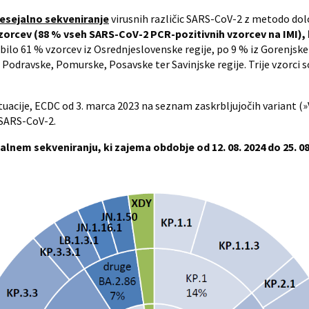
resejalno sekveniranje
virusnih različic SARS-CoV-2 z metodo dol
vzorcev (88 % vseh SARS-CoV-2 PCR-pozitivnih vzorcev na IMI), ki
bilo 61 % vzorcev iz Osrednjeslovenske regije, po 9 % iz Gorenjske 
 Podravske, Pomurske, Posavske ter Savinjske regije. Trije vzorci 
tuacije, ECDC od 3. marca 2023 na seznam zaskrbljujočih variant (
 SARS-CoV-2.
alnem sekveniranju, ki zajema obdobje od 12. 08. 2024 do 25. 0