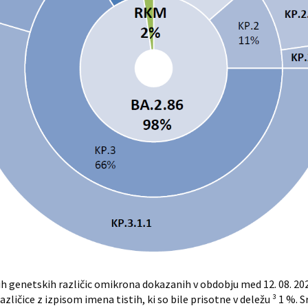
genetskih različic omikrona dokazanih v obdobju med 12. 08. 2024 
ičice z izpisom imena tistih, ki so bile prisotne v deležu ³ 1 %. Sr