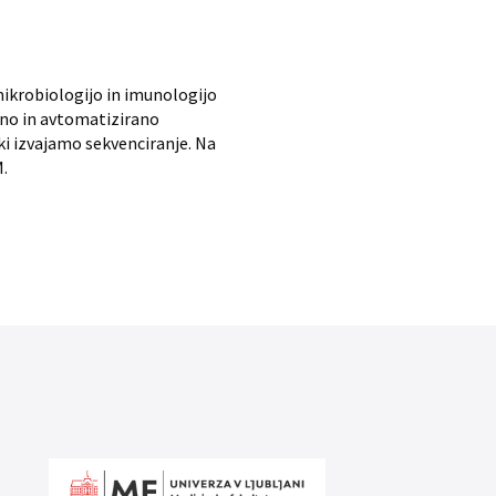
 mikrobiologijo in imunologijo
ano in avtomatizirano
 ki izvajamo sekvenciranje. Na
M.