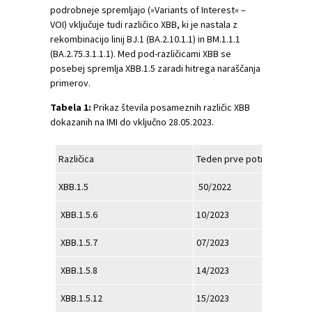
podrobneje spremljajo (»Variants of Interest« –
VOI) vključuje tudi različico XBB, ki je nastala z
rekombinacijo linij BJ.1 (BA.2.10.1.1) in BM.1.1.1
(BA.2.75.3.1.1.1). Med pod-različicami XBB se
posebej spremlja XBB.1.5 zaradi hitrega naraščanja
primerov.
Tabela 1:
Prikaz števila posameznih različic XBB
dokazanih na IMI do vključno 28.05.2023.
Različica
Teden prve potrditve
XBB.1.5
50/2022
XBB.1.5.6
10/2023
XBB.1.5.7
07/2023
XBB.1.5.8
14/2023
XBB.1.5.12
15/2023