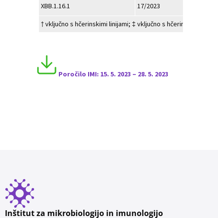
XBB.1.16.1
17/2023
† vključno s hčerinskimi linijami; ‡ vključno s hčerinskimi linija
Poročilo I
MI:
15
. 5. 2023 – 28
.
5
. 2023
Inštitut za mikrobiologijo in imunologijo