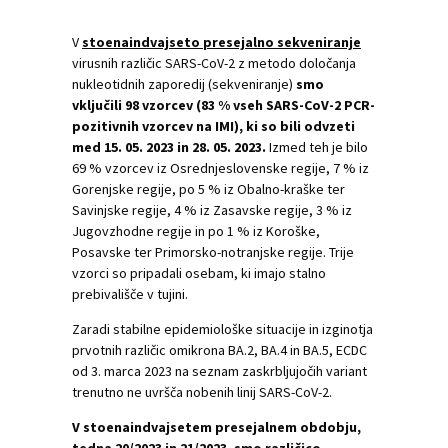
V
stoenaindvajseto presejalno sekveniranje
virusnih različic SARS-CoV-2 z metodo določanja
nukleotidnih zaporedij (sekveniranje)
smo
vključili 98 vzorcev (83 % vseh SARS-CoV-2 PCR-
pozitivnih vzorcev na IMI), ki so bili odvzeti
med 15. 05. 2023 in 28. 05. 2023.
Izmed teh je bilo
69 % vzorcev iz Osrednjeslovenske regije, 7 % iz
Gorenjske regije, po 5 % iz Obalno-kraške ter
Savinjske regije, 4 % iz Zasavske regije, 3 % iz
Jugovzhodne regije in po 1 % iz Koroške,
Posavske ter Primorsko-notranjske regije. Trije
vzorci so pripadali osebam, ki imajo stalno
prebivališče v tujini.
Zaradi stabilne epidemiološke situacije in izginotja
prvotnih različic omikrona BA.2, BA.4 in BA.5, ECDC
od 3. marca 2023 na seznam zaskrbljujočih variant
trenutno ne uvršča nobenih linij SARS-CoV-2.
V stoenaindvajsetem presejalnem obdobju,