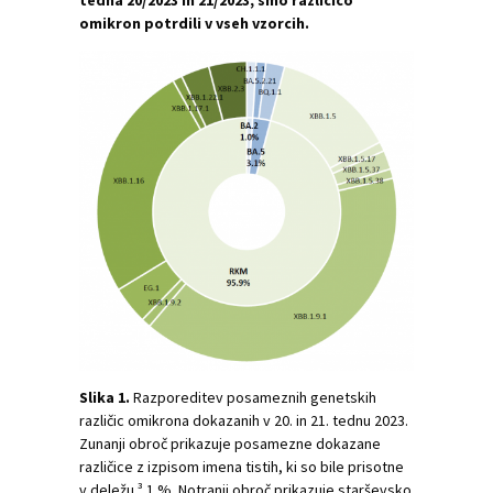
tedna 20/2023 in 21/2023, smo različico
omikron potrdili v vseh vzorcih.
Slika 1.
Razporeditev posameznih genetskih
različic omikrona dokazanih v 20. in 21. tednu 2023.
Zunanji obroč prikazuje posamezne dokazane
različice z izpisom imena tistih, ki so bile prisotne
v deležu ³ 1 %. Notranji obroč prikazuje starševsko