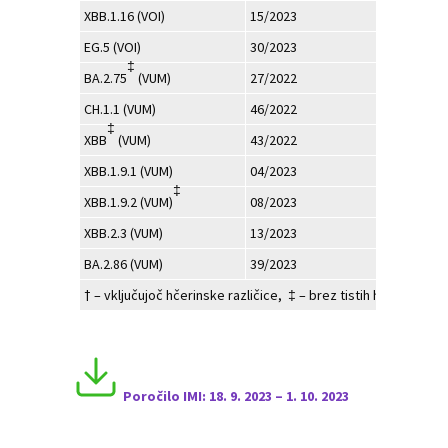
XBB.1.16 (VOI)
15/2023
96
EG.5 (VOI)
30/2023
70
‡
BA.2.75
(VUM)
27/2022
25
CH.1.1 (VUM)
46/2022
125
‡
XBB
(VUM)
43/2022
67
XBB.1.9.1 (VUM)
04/2023
223
‡
XBB.1.9.2 (VUM)
08/2023
115
XBB.2.3 (VUM)
13/2023
39
BA.2.86 (VUM)
39/2023
1
† – vključujoč hčerinske različice, ‡ – brez tistih hčerinskih r
Poročilo I
MI:
18
. 9. 2023 – 1
.
10
. 2023