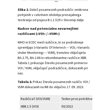
Slika 2.
Delež posameznih podrazličic omikrona
potrjenih v celotnem obdobju presejalnega
testiranja od pojava B.1.1.529 v Sloveniji dalje.
Nadzor nad potencialno nevarnejšimi
različicami (»VOI« / »VUM«)
WHO in ECDC med različice, ki se podrobneje
spremljajo (»Variants Of Interest« – VOI; »Variants
Under Monitoring« – VUM), trenutno vključujeta
BA.2.75, BA.2.86 in rekombinantne različice XBB.
Tabela 1 prikazuje število posameznih primerov
VOI / VUM, vključujoč podrazličice, dokazanih pri
nas.
Tabela 1:
Prikaz števila posameznih različic VOI /
VUM dokazanih na IMI do vključno 17. 09. 2023.
Različica† (VOI/VUM)
Teden prve potrditve
Kumu
XBB.1.5 (VOI)
50/2022
362