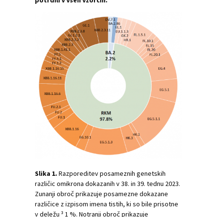
potrdili v vseh vzorcih.
Slika 1.
Razporeditev posameznih genetskih
različic omikrona dokazanih v 38. in 39. tednu 2023.
Zunanji obroč prikazuje posamezne dokazane
različice z izpisom imena tistih, ki so bile prisotne
v deležu ³ 1 %. Notranji obroč prikazuje