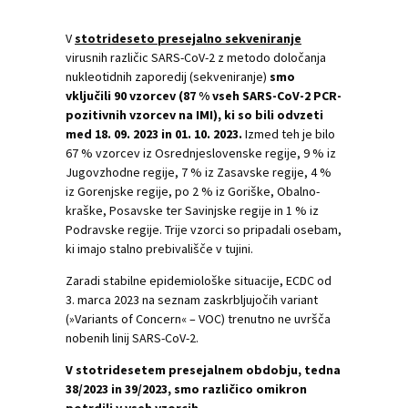
V
stotrideseto presejalno sekveniranje
virusnih različic SARS-CoV-2 z metodo določanja
nukleotidnih zaporedij (sekveniranje)
smo
vključili 90 vzorcev (87 % vseh SARS-CoV-2 PCR-
pozitivnih vzorcev na IMI), ki so bili odvzeti
med 18. 09. 2023 in 01. 10. 2023.
Izmed teh je bilo
67 % vzorcev iz Osrednjeslovenske regije, 9 % iz
Jugovzhodne regije, 7 % iz Zasavske regije, 4 %
iz Gorenjske regije, po 2 % iz Goriške, Obalno-
kraške, Posavske ter Savinjske regije in 1 % iz
Podravske regije. Trije vzorci so pripadali osebam,
ki imajo stalno prebivališče v tujini.
Zaradi stabilne epidemiološke situacije, ECDC od
3. marca 2023 na seznam zaskrbljujočih variant
(»Variants of Concern« – VOC) trenutno ne uvršča
nobenih linij SARS-CoV-2.
V stotridesetem presejalnem obdobju, tedna
38/2023 in 39/2023, smo različico omikron