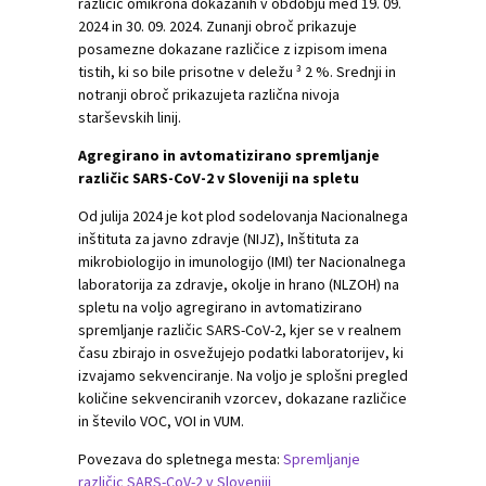
različic omikrona dokazanih v obdobju med 19. 09.
2024 in 30. 09. 2024. Zunanji obroč prikazuje
posamezne dokazane različice z izpisom imena
tistih, ki so bile prisotne v deležu ³ 2 %. Srednji in
notranji obroč prikazujeta različna nivoja
starševskih linij.
Agregirano in avtomatizirano spremljanje
različic SARS-CoV-2 v Sloveniji na spletu
Od julija 2024 je kot plod sodelovanja Nacionalnega
inštituta za javno zdravje (NIJZ), Inštituta za
mikrobiologijo in imunologijo (IMI) ter Nacionalnega
laboratorija za zdravje, okolje in hrano (NLZOH) na
spletu na voljo agregirano in avtomatizirano
spremljanje različic SARS-CoV-2, kjer se v realnem
času zbirajo in osvežujejo podatki laboratorijev, ki
izvajamo sekvenciranje. Na voljo je splošni pregled
količine sekvenciranih vzorcev, dokazane različice
in število VOC, VOI in VUM.
Povezava do spletnega mesta:
Spremljanje
različic SARS-CoV-2 v Sloveniji