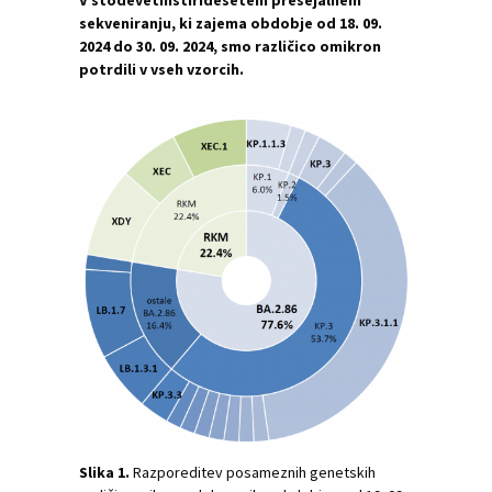
V stodevetinštiridesetem presejalnem
sekveniranju, ki zajema obdobje od 18. 09.
2024 do 30. 09. 2024, smo različico omikron
potrdili v vseh vzorcih.
Slika 1.
Razporeditev posameznih genetskih