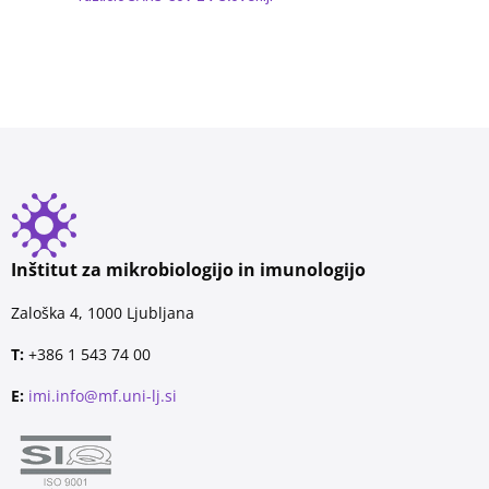
Inštitut za mikrobiologijo in imunologijo
Zaloška 4, 1000 Ljubljana
T:
+386 1 543 74 00
E:
imi.info@mf.uni-lj.si