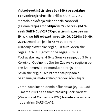
V
stodevetinštirideseto (149.) presejalno
sekveniranje
virusnih različic SARS-CoV-2 z
metodo določanja nukleotidnih zaporedij
(sekveniranje)
smo vključili 65 vzorcev (84 %
vseh SARS-CoV-2 PCR-pozitivnih vzorcev na
IMI), ki so bili odvzeti med 19. 09. 2024 in 30. 09.
2024.
Izmed teh je bilo 55 % vzorcev iz
Osrednjeslovenske regije, 10 % iz Gorenjske
regije, 7 % iz Jugovzhodne regije, 6 % iz
Podravske regije, 4 % iz Goriške regije, po 3 % iz
Koroške, Obalno-kraške ter Zasavske regije in po
1 % iz Pomurske, Primorsko-notranjske ter
Savinjske regije. Dva vzorca sta pripadala
osebama, ki imata stalno prebivališče v tujini.
Zaradi stabilne epidemiološke situacije, ECDC od
3. marca 2023 na seznam zaskrbljujočih variant
(»Variants of Concern« – VOC) trenutno ne uvršča
nobenih linij SARS-CoV-2.