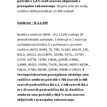
potrdili v 1,4 % vseh vzorcev vključenih v
presejalno sekveniranje.
Skupno smo do sedaj
različico delta potrdili pri 13.460 osebah.
Omikron – B.1.1.529
Različica omikron (484A – B.1.1.529) vsebuje 26
aminokislinskih zamenjav, 3 delecije in 1 insercijo
na beljakovini bodice S v primerjavi s prvotno
različico (A67V, del69_70, T95I, G142D, del143_145,
N211I, del211, ins214EPE, G339D, S371L, S373P,
S375F, S477N, T478K, E484A, Q493R, G496S,
Q498R, N501Y, Y505H, T547K, D614G, H655Y, N679K,
P681H, D796Y, N856K, Q954H, N969K in L981F).
V
šestinpetdesetem presejalnem obdobju smo
različico omikron potrdili v 755 vzorcih (v 585
vzorcih podrazličico BA.1.1, v 148 vzorcih BA.1
in v 22 vzorcih podrazličico BA.2). Različico
omikron smo potrdili v 98,6 % vseh vzorcev
vključenih v presejalno sekveniranje.