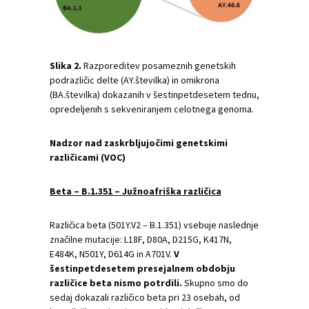
Slika 2.
Razporeditev posameznih genetskih
podrazličic delte (AY.številka) in omikrona
(BA.številka) dokazanih v šestinpetdesetem tednu,
opredeljenih s sekveniranjem celotnega genoma.
Nadzor nad zaskrbljujočimi genetskimi
različicami (VOC)
Beta – B.1.351 – Južnoafriška različica
Različica beta (501Y.V2 – B.1.351) vsebuje naslednje
značilne mutacije: L18F, D80A, D215G, K417N,
E484K, N501Y, D614G in A701V.
V
šestinpetdesetem presejalnem obdobju
različice beta nismo potrdili.
Skupno smo do
sedaj dokazali različico beta pri 23 osebah, od