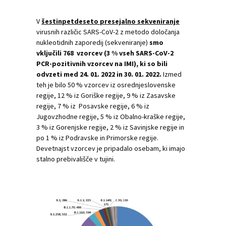
V
šestinpetdeseto presejalno sekveniranje
virusnih različic SARS-CoV-2 z metodo določanja
nukleotidnih zaporedij (sekveniranje)
smo
vključili 768 vzorcev (3 % vseh SARS-CoV-2
PCR-pozitivnih vzorcev na IMI), ki so bili
odvzeti med 24. 01. 2022 in 30. 01. 2022.
Izmed
teh je bilo 50 % vzorcev iz osrednjeslovenske
regije, 12 % iz Goriške regije, 9 % iz Zasavske
regije, 7 % iz Posavske regije, 6 % iz
Jugovzhodne regije, 5 % iz Obalno-kraške regije,
3 % iz Gorenjske regije, 2 % iz Savinjske regije in
po 1 % iz Podravske in Primorske regije.
Devetnajst vzorcev je pripadalo osebam, ki imajo
stalno prebivališče v tujini.