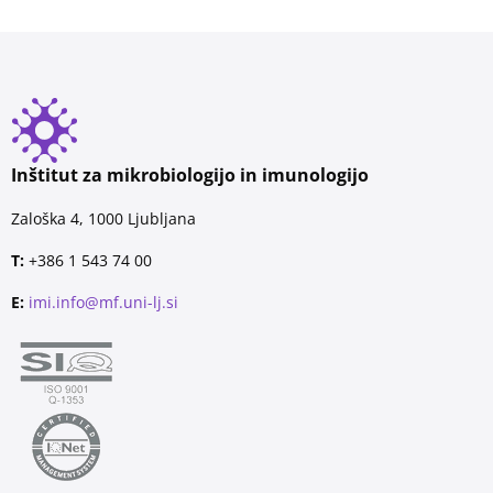
Inštitut za mikrobiologijo in imunologijo
Zaloška 4, 1000 Ljubljana
T:
+386 1 543 74 00
E:
imi.info@mf.uni-lj.si