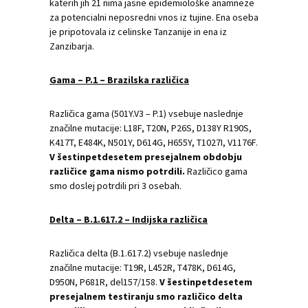
katerih jih 21 nima jasne epidemiološke anamneze
za potencialni neposredni vnos iz tujine. Ena oseba
je pripotovala iz celinske Tanzanije in ena iz
Zanzibarja.
Gama – P.1 – Brazilska različica
Različica gama (501Y.V3 – P.1) vsebuje naslednje
značilne mutacije: L18F, T20N, P26S, D138Y R190S,
K417T, E484K, N501Y, D614G, H655Y, T1027I, V1176F.
V šestinpetdesetem presejalnem obdobju
različice gama nismo potrdili.
Različico gama
smo doslej potrdili pri 3 osebah.
Delta – B.1.617.2 – Indijska različica
Različica delta (B.1.617.2) vsebuje naslednje
značilne mutacije: T19R, L452R, T478K, D614G,
D950N, P681R, del157/158.
V šestinpetdesetem
presejalnem testiranju smo različico delta