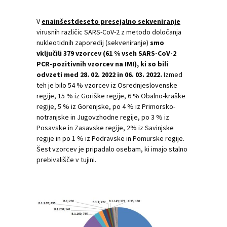
V
enainšestdeseto presejalno sekveniranje
virusnih različic SARS-CoV-2 z metodo določanja
nukleotidnih zaporedij (sekveniranje)
smo
vključili 379 vzorcev (61 % vseh SARS-CoV-2
PCR-pozitivnih vzorcev na IMI), ki so bili
odvzeti med 28. 02. 2022 in 06. 03. 2022.
Izmed
teh je bilo 54 % vzorcev iz Osrednjeslovenske
regije, 15 % iz Goriške regije, 6 % Obalno-kraške
regije, 5 % iz Gorenjske, po 4 % iz Primorsko-
notranjske in Jugovzhodne regije, po 3 % iz
Posavske in Zasavske regije, 2% iz Savinjske
regije in po 1 % iz Podravske in Pomurske regije.
Šest vzorcev je pripadalo osebam, ki imajo stalno
prebivališče v tujini.