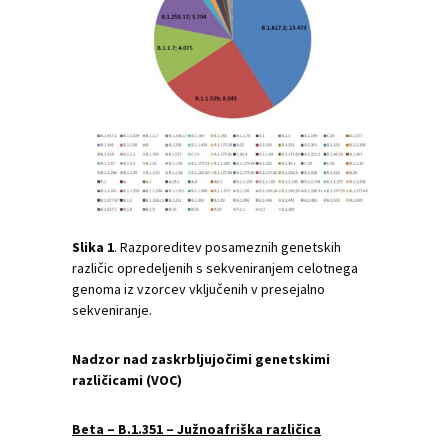
Slika
1
. Razporeditev posameznih genetskih
različic opredeljenih s sekveniranjem celotnega
genoma iz vzorcev vključenih v presejalno
sekveniranje.
Nadzor nad zaskrbljujočimi genetskimi
različicami (VOC)
Beta – B.1.351 – Južnoafriška različica