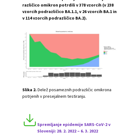
različico omikron potrdili v 378 vzorcih (v 238
vzorcih podrazličico BA.1.1, v 26 vzorcih BA.1 in
v 114 vzorcih podrazličico BA.2).
Slika 2.
Delež posameznih podrazličic omikrona
potrjenih v presejalnem testiranju.
Spremljanje epidemije SARS-CoV-2 v
Sloveniji: 28. 2. 2022 – 6. 3. 2022