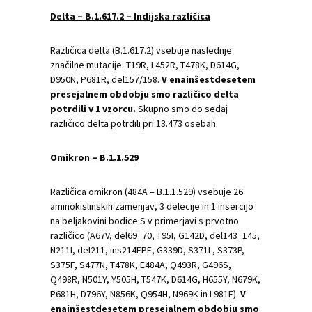
Delta – B.1.617.2 – Indijska različica
Različica delta (B.1.617.2) vsebuje naslednje
značilne mutacije: T19R, L452R, T478K, D614G,
D950N, P681R, del157/158.
V enainšestdesetem
presejalnem obdobju smo različico delta
potrdili v 1 vzorcu.
Skupno smo do sedaj
različico delta potrdili pri 13.473 osebah.
Omikron – B.1.1.529
Različica omikron (484A – B.1.1.529) vsebuje 26
aminokislinskih zamenjav, 3 delecije in 1 insercijo
na beljakovini bodice S v primerjavi s prvotno
različico (A67V, del69_70, T95I, G142D, del143_145,
N211I, del211, ins214EPE, G339D, S371L, S373P,
S375F, S477N, T478K, E484A, Q493R, G496S,
Q498R, N501Y, Y505H, T547K, D614G, H655Y, N679K,
P681H, D796Y, N856K, Q954H, N969K in L981F).
V
enainšestdesetem presejalnem obdobju smo