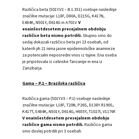
Različica beta (501Y.V2 – B.1.351) vsebuje naslednje
značilne mutacije: L18F, D80A, D215G, K417N,
E484K, N501Y, D614G in A701V.
V
enainšestdesetem presejalnem obdobju
različice beta nismo potrdili.
Skupno smo do
sedaj dokazali različico beta pri 23 osebah, od
katerih jih 21 nima jasne epidemiološke anamneze
za potencialni neposredni vnos iz tujine. Ena oseba
je pripotovala iz celinske Tanzanije in ena iz
Zanzibarja.
Gama – P.1 – Brazilska različica
Različica gama (501Y.V3 – P.1) vsebuje naslednje
značilne mutacije: L18F, T20N, P26S, D138Y R190S,
K417T, E484K, N501Y, D614G, H655Y, T1027I, V1176F.
V enainšestdesetem presejalnem obdobju
različice gama nismo potrdili.
Različico gama
smo doslej potrdili pri 3 osebah.