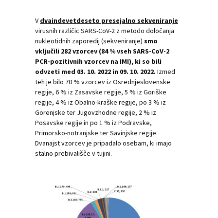
V
dvaindevetdeseto presejalno sekveniranje
virusnih različic SARS-CoV-2 z metodo določanja
nukleotidnih zaporedij (sekveniranje)
smo
vključili 282 vzorcev (84 % vseh SARS-CoV-2
PCR-pozitivnih vzorcev na IMI), ki so bili
odvzeti med 03. 10. 2022 in 09. 10. 2022.
Izmed
teh je bilo 70 % vzorcev iz Osrednjeslovenske
regije, 6 % iz Zasavske regije, 5 % iz Goriške
regije, 4 % iz Obalno-kraške regije, po 3 % iz
Gorenjske ter Jugovzhodne regije, 2 % iz
Posavske regije in po 1 % iz Podravske,
Primorsko-notranjske ter Savinjske regije.
Dvanajst vzorcev je pripadalo osebam, ki imajo
stalno prebivališče v tujini.