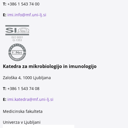
T:
+386 1 543 74 00
E:
imi.info@mf.uni-lj.si
Katedra za mikrobiologijo in imunologijo
Zaloška 4, 1000 Ljubljana
T:
+386 1 543 74 08
E:
imi.katedra@mf.uni-lj.si
Medicinska fakulteta
Univerza v Ljubljani