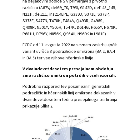
na beljakovini bodice S v primerjavi s prvotno
različico (A67V, del69_70, T95I, G142D, del143_145,
N211I, del211, ins214EPE, G339D, S371L, S373P,
S375F, S477N, T478K, E484A, Q493R, G496S,
Q498R, N501Y, Y505H, T547K, D614G, H655Y, N679K,
P681H, D796Y, N856K, Q954H, N969K in L981F).
ECDC od 11. avgusta 2022 na seznam zaskrbljujočih
variant uvršča 3 podrazličice omikrona (BA.2, BA.4
in BA.5) ter vse njihove hčerinske linije.
V dvaindevetdesetem presejalnem obdobju
smo različico omikron potrdili v vseh vzorcih.
Podrobno razporeditev posameznih genetskih
podrazličic in hčerinskih linij omikrona dokazanih v
dvaindevetdesetem tednu presejalnega testiranja
prikazuje Slika 2.