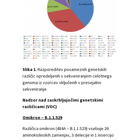
Slika
1
. Razporeditev posameznih genetskih
različic opredeljenih s sekveniranjem celotnega
genoma iz vzorcev vključenih v presejalno
sekveniranje.
Nadzor nad zaskrbljujočimi genetskimi
različicami (VOC)
Omikron – B.1.1.529
Različica omikron (484A – B.1.1.529) vsebuje 26
aminokislinskih zamenjav, 3 delecije in 1 insercijo