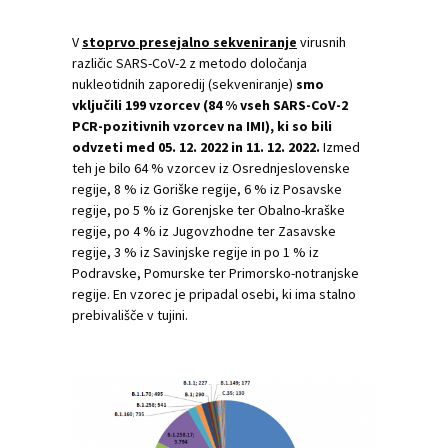
V
stoprvo presejalno sekveniranje
virusnih
različic SARS-CoV-2 z metodo določanja
nukleotidnih zaporedij (sekveniranje)
smo
vključili 199 vzorcev (84 % vseh SARS-CoV-2
PCR-pozitivnih vzorcev na IMI), ki so bili
odvzeti med 05. 12. 2022 in 11. 12. 2022.
Izmed
teh je bilo 64 % vzorcev iz Osrednjeslovenske
regije, 8 % iz Goriške regije, 6 % iz Posavske
regije, po 5 % iz Gorenjske ter Obalno-kraške
regije, po 4 % iz Jugovzhodne ter Zasavske
regije, 3 % iz Savinjske regije in po 1 % iz
Podravske, Pomurske ter Primorsko-notranjske
regije. En vzorec je pripadal osebi, ki ima stalno
prebivališče v tujini.