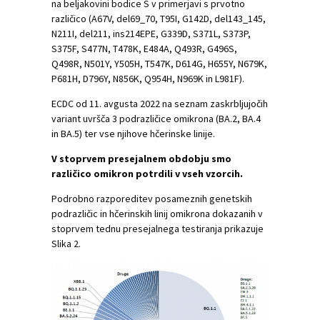
na beljakovini bodice S v primerjavi s prvotno
različico (A67V, del69_70, T95I, G142D, del143_145,
N211I, del211, ins214EPE, G339D, S371L, S373P,
S375F, S477N, T478K, E484A, Q493R, G496S,
Q498R, N501Y, Y505H, T547K, D614G, H655Y, N679K,
P681H, D796Y, N856K, Q954H, N969K in L981F).
ECDC od 11. avgusta 2022 na seznam zaskrbljujočih
variant uvršča 3 podrazličice omikrona (BA.2, BA.4
in BA.5) ter vse njihove hčerinske linije.
V stoprvem presejalnem obdobju smo
različico omikron potrdili v vseh vzorcih.
Podrobno razporeditev posameznih genetskih
podrazličic in hčerinskih linij omikrona dokazanih v
stoprvem tednu presejalnega testiranja prikazuje
Slika 2.