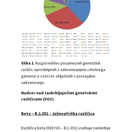
Slika 1
. Razporeditev posameznih genetskih
različic opredeljenih s sekveniranjem celotnega
genoma iz vzorcev vključenih v presejalno
sekveniranje.
Nadzor nad zaskrbljujočimi genetskimi
različicami (VOC)
Beta – B.1.351 – Južnoafriška različica
Različica beta (501Y.V2 – B.1.351) vsebuje naslednje