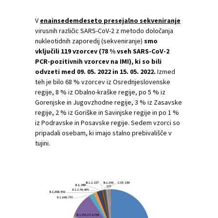
V
enainsedemdeseto presejalno sekveniranje
virusnih različic SARS-CoV-2 z metodo določanja
nukleotidnih zaporedij (sekveniranje)
smo
vključili 119 vzorcev (78 % vseh SARS-CoV-2
PCR-pozitivnih vzorcev na IMI), ki so bili
odvzeti med 09. 05. 2022 in 15. 05. 2022.
Izmed
teh je bilo 68 % vzorcev iz Osrednjeslovenske
regije, 8 % iz Obalno-kraške regije, po 5 % iz
Gorenjske in Jugovzhodne regije, 3 % iz Zasavske
regije, 2 % iz Goriške in Savinjske regije in po 1 %
iz Podravske in Posavske regije. Sedem vzorci so
pripadali osebam, ki imajo stalno prebivališče v
tujini.