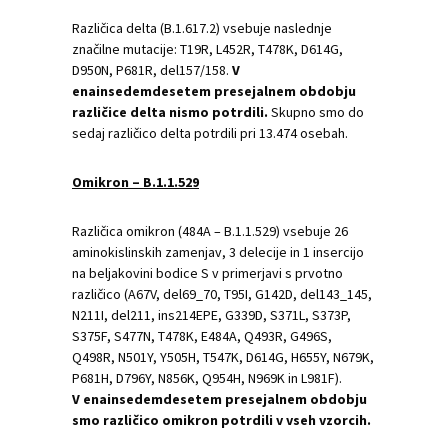
Različica delta (B.1.617.2) vsebuje naslednje
značilne mutacije: T19R, L452R, T478K, D614G,
D950N, P681R, del157/158.
V
enainsedemdesetem presejalnem obdobju
različice delta nismo potrdili.
Skupno smo do
sedaj različico delta potrdili pri 13.474 osebah.
Omikron – B.1.1.529
Različica omikron (484A – B.1.1.529) vsebuje 26
aminokislinskih zamenjav, 3 delecije in 1 insercijo
na beljakovini bodice S v primerjavi s prvotno
različico (A67V, del69_70, T95I, G142D, del143_145,
N211I, del211, ins214EPE, G339D, S371L, S373P,
S375F, S477N, T478K, E484A, Q493R, G496S,
Q498R, N501Y, Y505H, T547K, D614G, H655Y, N679K,
P681H, D796Y, N856K, Q954H, N969K in L981F).
V enainsedemdesetem presejalnem obdobju
smo različico omikron potrdili v vseh vzorcih.