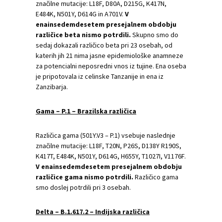
značilne mutacije: L18F, D80A, D215G, K417N,
E484K, N501Y, D614G in A701V.
V
enainsedemdesetem presejalnem obdobju
različice beta nismo potrdili.
Skupno smo do
sedaj dokazali različico beta pri 23 osebah, od
katerih jih 21 nima jasne epidemiološke anamneze
za potencialni neposredni vnos iz tujine. Ena oseba
je pripotovala iz celinske Tanzanije in ena iz
Zanzibarja.
Gama – P.1 – Brazilska različica
Različica gama (501Y.V3 – P.1) vsebuje naslednje
značilne mutacije: L18F, T20N, P26S, D138Y R190S,
K417T, E484K, N501Y, D614G, H655Y, T1027I, V1176F.
V enainsedemdesetem presejalnem obdobju
različice gama nismo potrdili.
Različico gama
smo doslej potrdili pri 3 osebah.
Delta – B.1.617.2 – Indijska različica