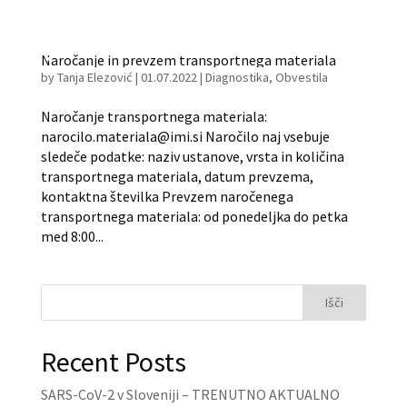
Naročanje in prevzem transportnega materiala
by
Tanja Elezović
|
01.07.2022
|
Diagnostika
,
Obvestila
Naročanje transportnega materiala:
narocilo.materiala@imi.si Naročilo naj vsebuje
sledeče podatke: naziv ustanove, vrsta in količina
transportnega materiala, datum prevzema,
kontaktna številka Prevzem naročenega
transportnega materiala: od ponedeljka do petka
med 8:00...
Išči
Recent Posts
SARS-CoV-2 v Sloveniji – TRENUTNO AKTUALNO