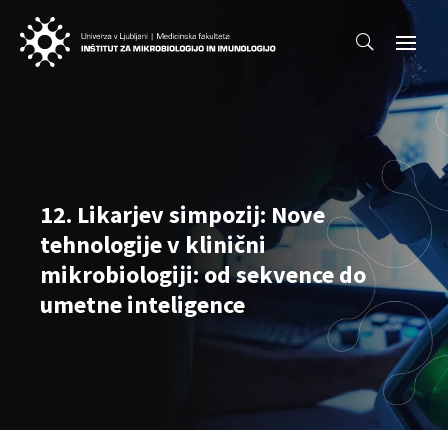
12. Likarjev simpozij: Nove
tehnologije v klinični
mikrobiologiji: od sekvence do
umetne inteligence