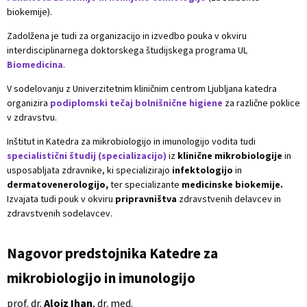
biokemije).
Zadolžena je tudi za organizacijo in izvedbo pouka v okviru
interdisciplinarnega doktorskega študijskega programa UL
Biomedicina
.
V sodelovanju z Univerzitetnim kliničnim centrom Ljubljana katedra
organizira
podiplomski tečaj bolnišnične higiene
za različne poklice
v zdravstvu.
Inštitut in Katedra za mikrobiologijo in imunologijo vodita tudi
specialistični študij (specializacijo)
iz
klinične mikrobiologije
in
usposabljata zdravnike, ki specializirajo
infektologijo
in
dermatovenerologijo,
ter specializante
medicinske biokemije.
Izvajata tudi pouk v okviru
pripravništva
zdravstvenih delavcev in
zdravstvenih sodelavcev.
Nagovor predstojnika Katedre za
mikrobiologijo in imunologijo
prof. dr.
Alojz Ihan
,
dr. med.