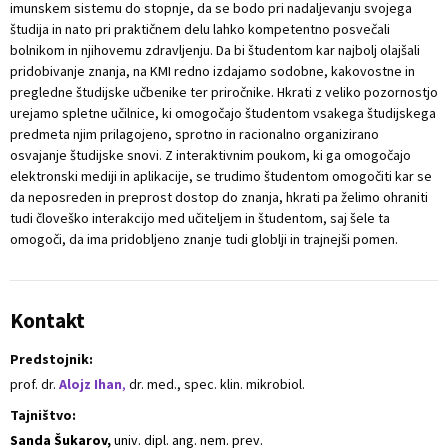
imunskem sistemu do stopnje, da se bodo pri nadaljevanju svojega
študija in nato pri praktičnem delu lahko kompetentno posvečali
bolnikom in njihovemu zdravljenju. Da bi študentom kar najbolj olajšali
pridobivanje znanja, na KMI redno izdajamo sodobne, kakovostne in
pregledne študijske učbenike ter priročnike. Hkrati z veliko pozornostjo
urejamo spletne učilnice, ki omogočajo študentom vsakega študijskega
predmeta njim prilagojeno, sprotno in racionalno organizirano
osvajanje študijske snovi. Z interaktivnim poukom, ki ga omogočajo
elektronski mediji in aplikacije, se trudimo študentom omogočiti kar se
da neposreden in preprost dostop do znanja, hkrati pa želimo ohraniti
tudi človeško interakcijo med učiteljem in študentom, saj šele ta
omogoči, da ima pridobljeno znanje tudi globlji in trajnejši pomen.
Kontakt
Predstojnik:
prof. dr.
Alojz Ihan
,
dr. med., spec. klin. mikrobiol.
Tajništvo:
Sanda Šukarov,
univ. dipl. ang. nem. prev.