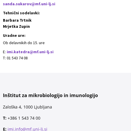
sanda.sukarov@mf.uni-lj.si
Tehnični sodelavki:
Barbara Trtnik
Mrjetka Zupin
Uradne ure:
Ob delavnikih do 15. ure
E:
imi.katedra@mf.uni-lj.si
T: 01 543 74 08
Inštitut za mikrobiologijo in imunologijo
Zaloška 4, 1000 Ljubljana
T:
+386 1 543 74 00
E:
imi.info@mf.uni-lj.si