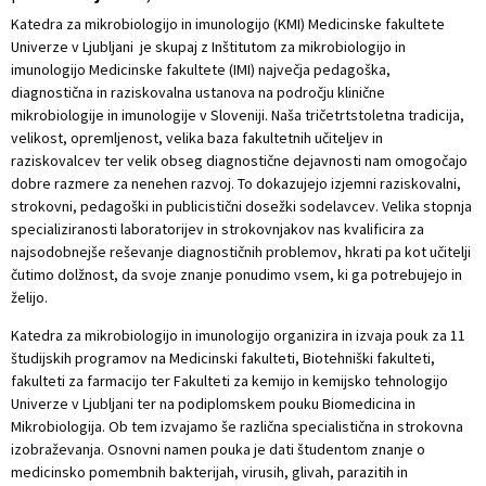
Katedra za mikrobiologijo in imunologijo (KMI) Medicinske fakultete
Univerze v Ljubljani je skupaj z Inštitutom za mikrobiologijo in
imunologijo Medicinske fakultete (IMI) največja pedagoška,
diagnostična in raziskovalna ustanova na področju klinične
mikrobiologije in imunologije v Sloveniji. Naša tričetrtstoletna tradicija,
velikost, opremljenost, velika baza fakultetnih učiteljev in
raziskovalcev ter velik obseg diagnostične dejavnosti nam omogočajo
dobre razmere za nenehen razvoj. To dokazujejo izjemni raziskovalni,
strokovni, pedagoški in publicistični dosežki sodelavcev. Velika stopnja
specializiranosti laboratorijev in strokovnjakov nas kvalificira za
najsodobnejše reševanje diagnostičnih problemov, hkrati pa kot učitelji
čutimo dolžnost, da svoje znanje ponudimo vsem, ki ga potrebujejo in
želijo.
Katedra za mikrobiologijo in imunologijo organizira in izvaja pouk za 11
študijskih programov na Medicinski fakulteti, Biotehniški fakulteti,
fakulteti za farmacijo ter Fakulteti za kemijo in kemijsko tehnologijo
Univerze v Ljubljani ter na podiplomskem pouku Biomedicina in
Mikrobiologija. Ob tem izvajamo še različna specialistična in strokovna
izobraževanja. Osnovni namen pouka je dati študentom znanje o
medicinsko pomembnih bakterijah, virusih, glivah, parazitih in