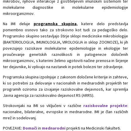
mikrobov, njihove interakcije z gostiteljevim imunskim sistemom ter
molekularne diagnostike in molekularne epidemiologije
mikroorganizmov.
Na IMI deluje
programska skupina
, katere delo predstavlja
pomembno osnovo tako za strokovno kot tudi za pedagoško delo.
Programsko skupino sestavljajo štirje sklopi medicinske mikrobiologije
(BAKTERIOLOGIJA, IMUNOLOGIJA, VIROLOGIJA in sklop ZOONOZE), ki jih
povezujejo raziskave molekularne epidemiologije in ekologije ter
proučevanje genetskih raznolikosti in patogeneze določenih
mikroorganizmov, s katerimi želimo ugotoviti načine prenosa in širjenje
ter dejavnike, ki vplivajo na nastanek in potek bolezni ter zdravljenje.
Programska skupina izpolnjuje z zakonom določene kriterije in zahteve,
ki so potrebni za delovanje v nacionalnih in mednarodnih projektih ter
programih oziroma za izvajanje raziskovalne dejavnosti, kar spremlja
Javna agencija za raziskovalno dejavnost RS (ARRS).
Strokovnjaki na IMI so vključeni v različne
raziskovalne projekte
:
nacionalne, bilateralne, evropske in mednarodne. IMI je član različnih
mrež in sodelovanj.
POVEZAVE:
Domači
in
mednarodni
projekti na Medicinski fakulteti.