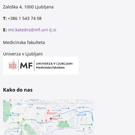
Zaloška 4, 1000 Ljubljana
T:
+386 1 543 74 08
E:
imi.katedra@mf.uni-lj.si
Medicinska fakulteta
Univerza v Ljubljani
Kako do nas