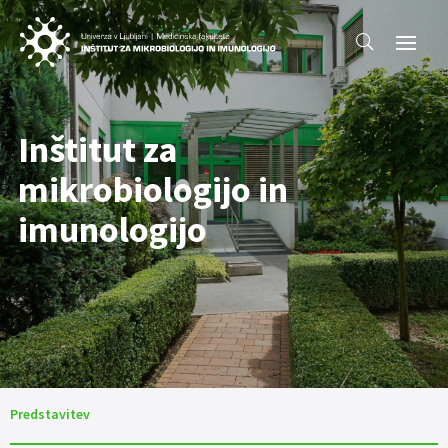
Inštitut za
mikrobiologijo in
imunologijo
Predstavitev