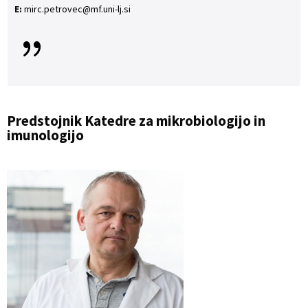
E:
mirc.petrovec@mf.uni-lj.si
{
Predstojnik Katedre za mikrobiologijo in
imunologijo