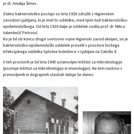
je dr. Amalija Šimec.
Stalno bakteriološko postajo so leta 1926 združili s Higienskim
zavodom Ljubljana, ki je imel tri oddelke, med njimi tudi bakteriološko-
epidemiološkega. Od leta 1929 dalje je oddelek vodila prof. dr. Milica
Valentinčič Petrović.
Ko je bil ob koncu druge svetovne vojne Higienski zavod ukinjen, se je
bakteriološko-epidemiološki oddelek preselil v prostore bivšega
Infekcijskega oddelka Splošne bolnišnice v Ljubljani na Zaloški 4.
V teh prostorih je bil leta 1945 ustanovljen Inštitut za mikrobiologijo
(pozneje Inštitut za mikrobiologijo in imunologijo). Na tem naslovu v
prenovljenih in dograjenih stavbah deluje še danes.