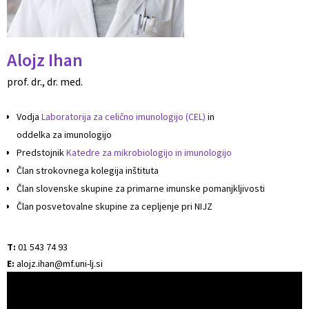
Alojz Ihan
prof. dr., dr. med.
Vodja
Laboratorija za celično imunologijo (CEL)
in
oddelka za imunologijo
Predstojnik
Katedre za mikrobiologijo in imunologijo
Član strokovnega kolegija inštituta
Član slovenske skupine za primarne imunske pomanjkljivosti
Član posvetovalne skupine za cepljenje pri NIJZ
T:
01 543 74 93
E:
alojz.ihan@mf.uni-lj.si