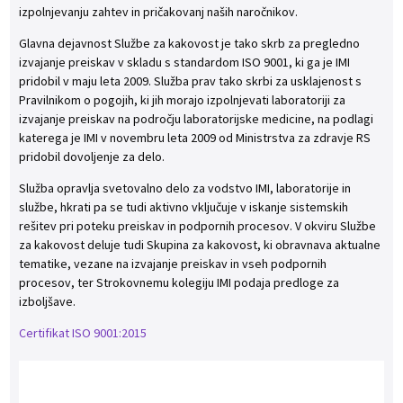
izpolnjevanju zahtev in pričakovanj naših naročnikov.
Glavna dejavnost Službe za kakovost je tako skrb za pregledno
izvajanje preiskav v skladu s standardom ISO 9001, ki ga je IMI
pridobil v maju leta 2009. Služba prav tako skrbi za usklajenost s
Pravilnikom o pogojih, ki jih morajo izpolnjevati laboratoriji za
izvajanje preiskav na področju laboratorijske medicine, na podlagi
katerega je IMI v novembru leta 2009 od Ministrstva za zdravje RS
pridobil dovoljenje za delo.
Služba opravlja svetovalno delo za vodstvo IMI, laboratorije in
službe, hkrati pa se tudi aktivno vključuje v iskanje sistemskih
rešitev pri poteku preiskav in podpornih procesov. V okviru Službe
za kakovost deluje tudi Skupina za kakovost, ki obravnava aktualne
tematike, vezane na izvajanje preiskav in vseh podpornih
procesov, ter Strokovnemu kolegiju IMI podaja predloge za
izboljšave.
Certifikat ISO 9001:2015