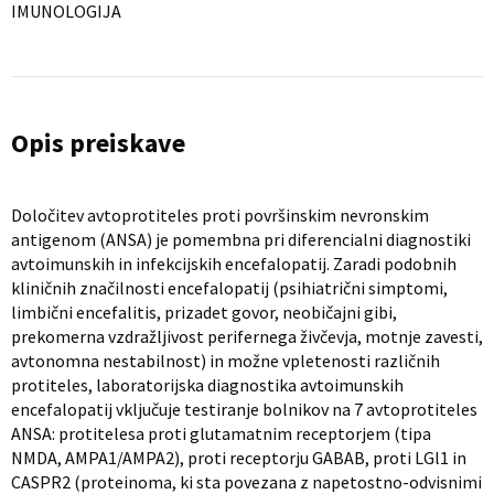
IMUNOLOGIJA
Opis preiskave
Določitev avtoprotiteles proti površinskim nevronskim
antigenom (ANSA) je pomembna pri diferencialni diagnostiki
avtoimunskih in infekcijskih encefalopatij. Zaradi podobnih
kliničnih značilnosti encefalopatij (psihiatrični simptomi,
limbični encefalitis, prizadet govor, neobičajni gibi,
prekomerna vzdražljivost perifernega živčevja, motnje zavesti,
avtonomna nestabilnost) in možne vpletenosti različnih
protiteles, laboratorijska diagnostika avtoimunskih
encefalopatij vključuje testiranje bolnikov na 7 avtoprotiteles
ANSA: protitelesa proti glutamatnim receptorjem (tipa
NMDA, AMPA1/AMPA2), proti receptorju GABAB, proti LGl1 in
CASPR2 (proteinoma, ki sta povezana z napetostno-odvisnimi