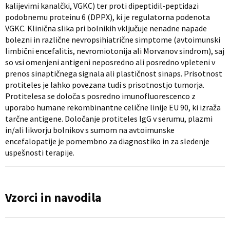
kalijevimi kanalčki, VGKC) ter proti dipeptidil-peptidazi
podobnemu proteinu 6 (DPPX), ki je regulatorna podenota
VGKC. Klinična slika pri bolnikih vključuje nenadne napade
bolezni in različne nevropsihiatrične simptome (avtoimunski
limbični encefalitis, nevromiotonija ali Morvanov sindrom), saj
so vsi omenjeni antigeni neposredno ali posredno vpleteni v
prenos sinaptičnega signala ali plastičnost sinaps. Prisotnost
protiteles je lahko povezana tudi s prisotnostjo tumorja.
Protitelesa se določa s posredno imunofluorescenco z
uporabo humane rekombinantne celične linije EU 90, ki izraža
tarčne antigene. Določanje protiteles IgG v serumu, plazmi
in/ali likvorju bolnikov s sumom na avtoimunske
encefalopatije je pomembno za diagnostiko in za sledenje
uspešnosti terapije.
Vzorci in navodila