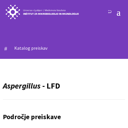
Katalog preiskav
#
Aspergillus
- LFD
Področje preiskave