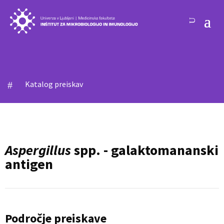
Katalog preiskav
#
Aspergillus
spp. - galaktomananski
antigen
Področje preiskave