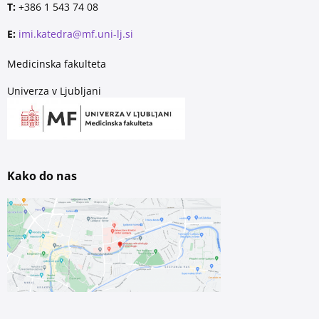
T:
+386 1 543 74 08
E:
imi.katedra@mf.uni-lj.si
Medicinska fakulteta
Univerza v Ljubljani
Kako do nas