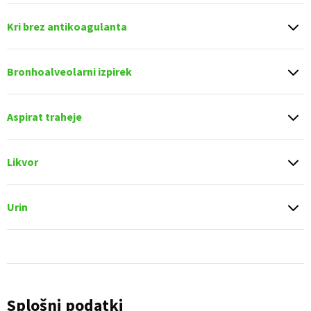
Kri brez antikoagulanta
Bronhoalveolarni izpirek
Aspirat traheje
Likvor
Urin
Splošni podatki