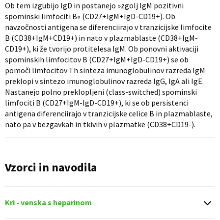
Ob tem izgubijo IgD in postanejo »zgolj IgM pozitivni
spominski limfociti B« (CD27+IgM+IgD-CD19+). Ob
navzočnosti antigena se diferenciirajo v tranzicijske limfocite
B (CD38+IgM+CD19+) in nato v plazmablaste (CD38+IgM-
CD19+), ki že tvorijo protitelesa IgM. Ob ponovni aktivaciji
spominskih limfocitov B (CD27+IgM+IgD-CD19+) se ob
pomoči limfocitov Th sinteza imunoglobulinov razreda IgM
preklopi v sintezo imunoglobulinov razreda IgG, IgA ali IgE.
Nastanejo polno preklopljeni (class-switched) spominski
limfociti B (CD27+IgM-IgD-CD19+), ki se ob persistenci
antigena diferenciirajo v tranzicijske celice B in plazmablaste,
nato pa v bezgavkah in tkivih v plazmatke (CD38+CD19-).
Vzorci in navodila
Kri - venska s heparinom