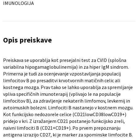
IMUNOLOGIJA
Opis preiskave
Preiskava se uporablja kot presejalni test za CVID (splošna
variabilna hipogamaglobulinemija) in za hiper IgM sindrom.
Primerna je tudi za ocenjevanje vzpostavljanja populacij
limfocitov B po presaditvi krvotvornih matičnih celic ali
kostnega mozga. Prav tako se lahko uporablja za spremljanje
vpliva specifičnih imunoterapij (vplivajo le na populacije
limfocitov B), za zdravljenje nekaterih limfomov, levkemij in
avtoimuskih bolezni. Limfociti B nastanejo v kostnem mozgu.
Kot funkcijsko nedozorele celice (CD21lowCD38lowCD19+)
pridejo v kri. Z izražanjem CD21 postanejo funkcijsko zreli,
naivni limfociti B (CD21+CD19+). Po prvem prepoznanju
antigena izrazijo CD27, ki je marker za spominske limfocite B.