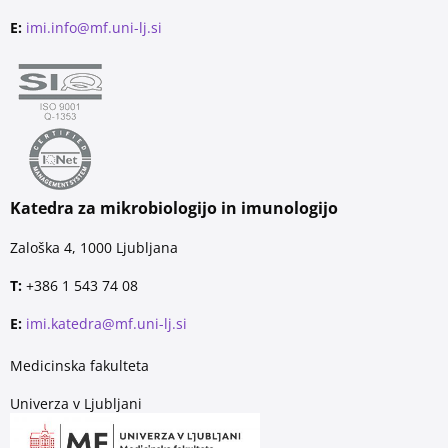
E:
imi.info@mf.uni-lj.si
Katedra za mikrobiologijo in imunologijo
Zaloška 4, 1000 Ljubljana
T:
+386 1 543 74 08
E:
imi.katedra@mf.uni-lj.si
Medicinska fakulteta
Univerza v Ljubljani