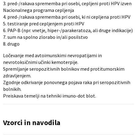
3. pred-/rakava sprememba pri osebi, cepljeni proti HPV izven
Nacionalnega programa cepljenja
4. pred-/rakava sprememba pri osebi, ki ni cepljena proti HPV
5. testiranje pred cepljenjem proti HPV
6. PAP-B (npr. vnetje, hiper-/parakeratoza, ali druge indikacije)
7. sum na spolno zlorabo in/ali posilstvo
8. drugo
Ločevanje med avtoimunskimi nevropatijami in
nevrotoksičnimi učinki kemoterpije.
Spremljanje seropozitivnih bolnikov med protitumorskim
zdravljenjem.
Zgodnje odkrivanje ponovnega pojava raka pri seropozitivnih
bolnikih.
Preiskava temelji na tehniki imuno-dot blot.
Vzorci in navodila