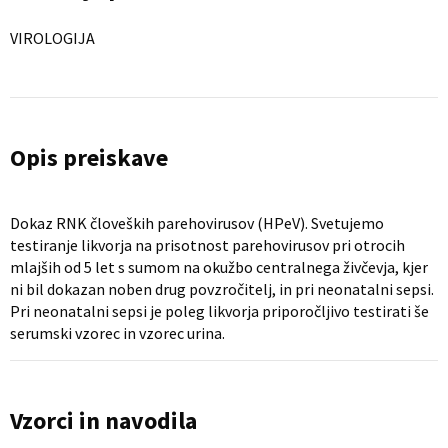
VIROLOGIJA
Opis preiskave
Dokaz RNK človeških parehovirusov (HPeV). Svetujemo
testiranje likvorja na prisotnost parehovirusov pri otrocih
mlajših od 5 let s sumom na okužbo centralnega živčevja, kjer
ni bil dokazan noben drug povzročitelj, in pri neonatalni sepsi.
Pri neonatalni sepsi je poleg likvorja priporočljivo testirati še
serumski vzorec in vzorec urina.
Vzorci in navodila