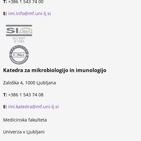
T:
+386 1 543 74 00
E:
imi.info@mf.uni-lj.si
Katedra za mikrobiologijo in imunologijo
Zaloška 4, 1000 Ljubljana
T:
+386 1 543 74 08
E:
imi.katedra@mf.uni-lj.si
Medicinska fakulteta
Univerza v Ljubljani