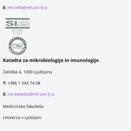
E:
imi.info@mf.uni-lj.si
Katedra za mikrobiologijo in imunologijo
Zaloška 4, 1000 Ljubljana
T:
+386 1 543 74 08
E:
imi.katedra@mf.uni-lj.si
Medicinska fakulteta
Univerza v Ljubljani