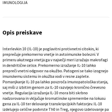
IMUNOLOGIJA
Opis preiskave
Interlevkin 10 (IL-10) je poglavitni protivnetni citokin, ki
preprečuje prekomerno vnetje in avtoimunske bolezni. V
primeru akutnega vnetja ga v največji meri izražajo makrofagi
in dendritične celice. Prekomerno izražanje IL-10 lahko
prepreči vnetni odgovor na okužbo. Patogeni se tako izognejo
imunskemu sistemu in okužba vodi v resne zaplete.
Pomanjkanje IL-10 pa lahko povzroča imunopatološka stanja,
saj miši z izbitim genom za IL-10 razvijejo kronično črevesno
vnetje. Regulacija izražanja IL-10 mora biti skrbno
nadzorovana in vključuje kromatinske spremembe na lokusu
gena za IL-10 ter delovanje transkripcijskih faktorjev. IL-10
izdelujejo celične podvrste Th0 in Treg, njegovo izdelovanje pa