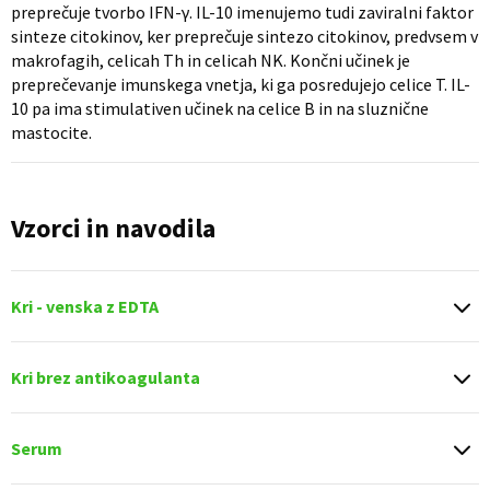
preprečuje tvorbo IFN-γ. IL-10 imenujemo tudi zaviralni faktor
sinteze citokinov, ker preprečuje sintezo citokinov, predvsem v
makrofagih, celicah Th in celicah NK. Končni učinek je
preprečevanje imunskega vnetja, ki ga posredujejo celice T. IL-
10 pa ima stimulativen učinek na celice B in na sluznične
mastocite.
Vzorci in navodila
Kri - venska z EDTA
Kri brez antikoagulanta
Serum