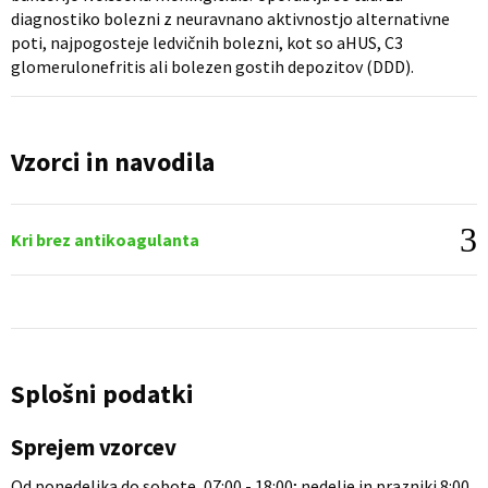
diagnostiko bolezni z neuravnano aktivnostjo alternativne
poti, najpogosteje ledvičnih bolezni, kot so aHUS, C3
glomerulonefritis ali bolezen gostih depozitov (DDD).
Vzorci in navodila
Kri brez antikoagulanta
Splošni podatki
Sprejem vzorcev
Od ponedeljka do sobote, 07:00 - 18:00; nedelje in prazniki 8:00