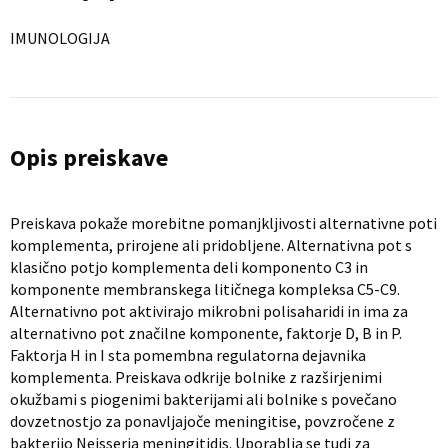
IMUNOLOGIJA
Opis preiskave
Preiskava pokaže morebitne pomanjkljivosti alternativne poti
komplementa, prirojene ali pridobljene. Alternativna pot s
klasično potjo komplementa deli komponento C3 in
komponente membranskega litičnega kompleksa C5-C9.
Alternativno pot aktivirajo mikrobni polisaharidi in ima za
alternativno pot značilne komponente, faktorje D, B in P.
Faktorja H in I sta pomembna regulatorna dejavnika
komplementa. Preiskava odkrije bolnike z razširjenimi
okužbami s piogenimi bakterijami ali bolnike s povečano
dovzetnostjo za ponavljajoče meningitise, povzročene z
bakterijo Neisseria meningitidis. Uporablja se tudi za