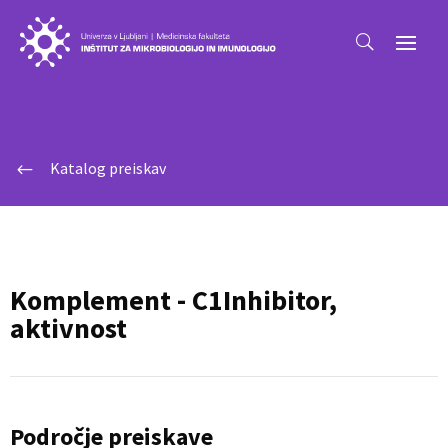
Katalog preiskav
#
Komplement - C1Inhibitor,
aktivnost
Področje preiskave