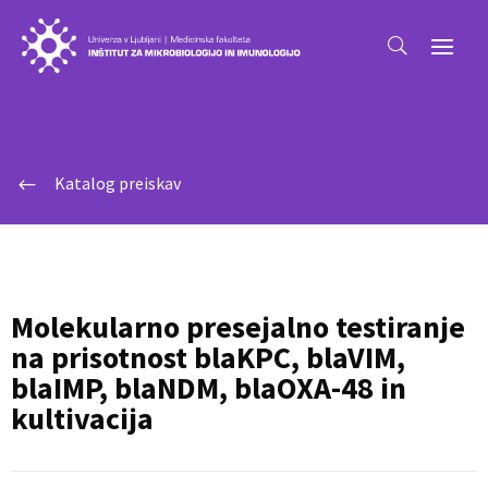
Katalog preiskav
#
Molekularno presejalno testiranje
na prisotnost blaKPC, blaVIM,
blaIMP, blaNDM, blaOXA-48 in
kultivacija