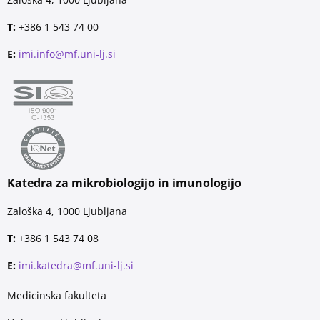
T:
+386 1 543 74 00
E:
imi.info@mf.uni-lj.si
Katedra za mikrobiologijo in imunologijo
Zaloška 4, 1000 Ljubljana
T:
+386 1 543 74 08
E:
imi.katedra@mf.uni-lj.si
Medicinska fakulteta