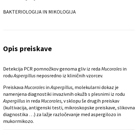
BAKTERIOLOGIJA IN MIKOLOGIJA
Opis preiskave
Detekcija PCR pomnožkov genoma gliv iz reda
Mucorales
in
rodu
Aspergillus
neposredno iz kliničnih vzorcev.
Preiskava
Mucorales
in
Aspergillus
, molekularni dokaz je
namenjena diagnostiki invazivnih okužb s plesnimi iz rodu
Aspergillus
in reda
Mucorales
, v sklopu še drugih preiskav
(kultivacija, antigenski testi, mikroskopske preiskave, slikovna
diagnostika …) za lažje razločevanje med aspergilozo in
mukormikozo.