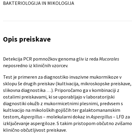
BAKTERIOLOGIJA IN MIKOLOGIJA
Opis preiskave
Detekcija PCR pomnožkov genoma gliv iz reda
Mucorales
neposredno iz kliničnih vzorcev.
Test je primeren za diagnostiko invazivne mukormikoze v
sklopu še drugih preiskav (kultivacija, mikroskopske preiskave,
slikovna diagnostika …). Priporočamo ga v kombinaciji z
ostalimi preiskavami, ki se uporabljajo v laboratorijski
diagnostiki okužb z mukormicetnimi plesnimi, predvsem s
kultivacijo na mikoloških gojiščih ter galaktomananskim
testom,
Aspergillus
– molekularni dokaz in
Aspergillus
– LFD za
izključevanje aspergiloze. S takim pristopom občutno zvišamo
klinično občutljivost preiskave.