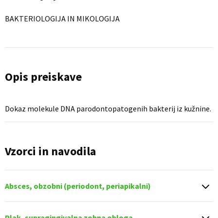
BAKTERIOLOGIJA IN MIKOLOGIJA
Opis preiskave
Dokaz molekule DNA parodontopatogenih bakterij iz kužnine.
Vzorci in navodila
Absces, obzobni (periodont, periapikalni)
Plak, supragingivalna zobna obloga