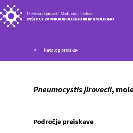
Katalog preiskav
#
Pneumocystis jirovecii
, mol
Področje preiskave