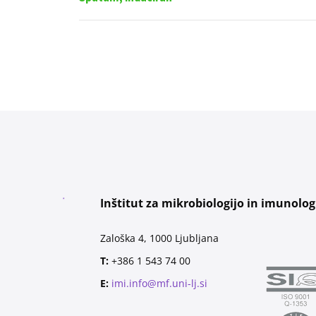
Inštitut za mikrobiologijo in imunolog
Zaloška 4, 1000 Ljubljana
T:
+386 1 543 74 00
E:
imi.info@mf.uni-lj.si