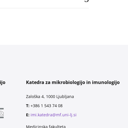
ijo
Katedra za mikrobiologijo in imunologijo
Zaloška 4, 1000 Ljubljana
T:
+386 1 543 74 08
E:
imi.katedra@mf.uni-lj.si
Medicinska fakulteta