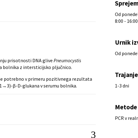
Sprejem
Od ponedelj
8:00 - 16:00
Urnik iz
Od ponedelj
nju prisotnosti DNA glive
Pneumocystis
bolnika z intersticijsko pljučnico.
Trajanj
e potrebno v primeru pozitivnega rezultata
o(1→3)-β-D-glukana v serumu bolnika.
1-3 dni
Metode 
PCR v real