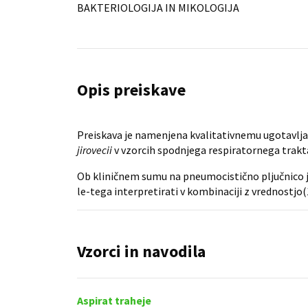
BAKTERIOLOGIJA IN MIKOLOGIJA
Opis preiskave
Preiskava je namenjena kvalitativnemu ugotavlja
jirovecii
v vzorcih spodnjega respiratornega trakta 
Ob kliničnem sumu na pneumocistično pljučnico j
le-tega interpretirati v kombinaciji z vrednostj
Vzorci in navodila
Aspirat traheje