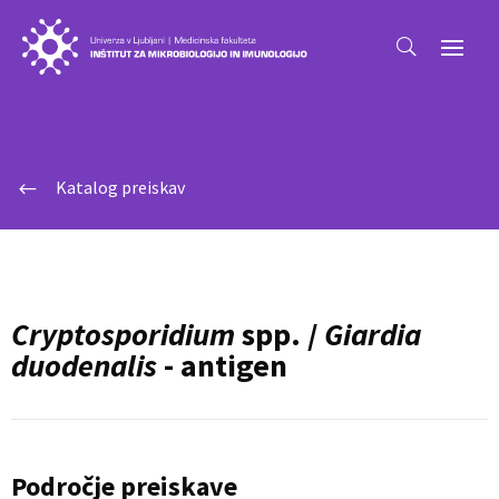
Katalog preiskav
#
Cryptosporidium
spp. /
Giardia
duodenalis
- antigen
Področje preiskave