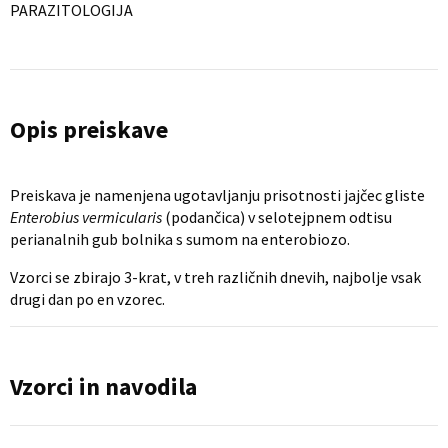
PARAZITOLOGIJA
Opis preiskave
Preiskava je namenjena ugotavljanju prisotnosti jajčec gliste
Enterobius vermicularis
(podančica) v selotejpnem odtisu
perianalnih gub bolnika s sumom na enterobiozo.
Vzorci se zbirajo 3-krat, v treh različnih dnevih, najbolje vsak
drugi dan po en vzorec.
Vzorci in navodila