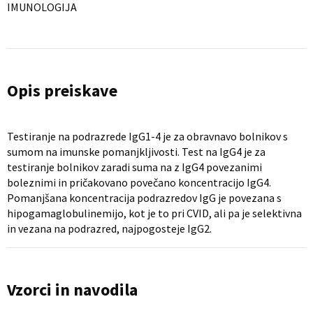
IMUNOLOGIJA
Opis preiskave
Testiranje na podrazrede IgG1-4 je za obravnavo bolnikov s
sumom na imunske pomanjkljivosti. Test na IgG4 je za
testiranje bolnikov zaradi suma na z IgG4 povezanimi
boleznimi in pričakovano povečano koncentracijo IgG4.
Pomanjšana koncentracija podrazredov IgG je povezana s
hipogamaglobulinemijo, kot je to pri CVID, ali pa je selektivna
in vezana na podrazred, najpogosteje IgG2.
Vzorci in navodila