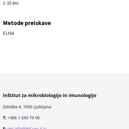
1-10 dni
Metode preiskave
ELISA
Inštitut za mikrobiologijo in imunologijo
Zaloška 4, 1000 Ljubljana
T:
+386 1 543 74 00
E:
imi.info@mf.uni-lj.si