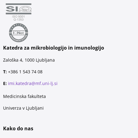
Katedra za mikrobiologijo in imunologijo
Zaloška 4, 1000 Ljubljana
T:
+386 1 543 74 08
E:
imi.katedra@mf.uni-lj.si
Medicinska fakulteta
Univerza v Ljubljani
Kako do nas