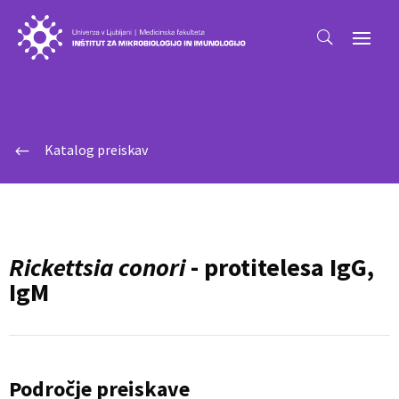
Katalog preiskav
#
Rickettsia conori
- protitelesa IgG,
IgM
Področje preiskave