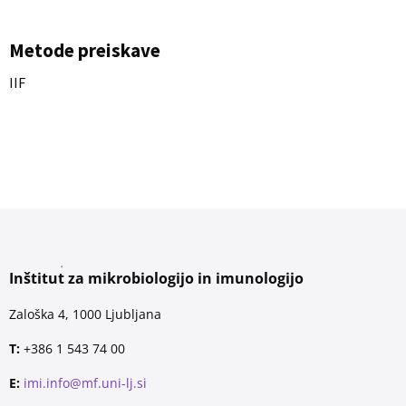
Metode preiskave
IIF
Inštitut za mikrobiologijo in imunologijo
Zaloška 4, 1000 Ljubljana
T:
+386 1 543 74 00
E:
imi.info@mf.uni-lj.si